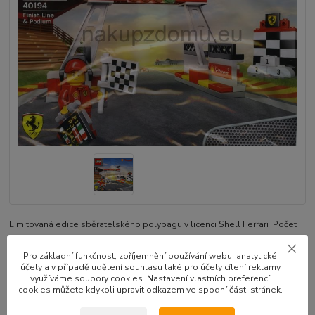
Limitovaná edice sběratelského polybagu v licenci Shell Ferrari Počet
dílků: 64 Věk od 6 let
celý popis
Pro základní funkčnost, zpříjemnění používání webu, analytické
účely a v případě udělení souhlasu také pro účely cílení reklamy
Dostupnost
skladem
využíváme soubory cookies. Nastavení vlastních preferencí
cookies můžete kdykoli upravit odkazem ve spodní části stránek.
k odeslání následující pracovní den