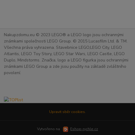
Nakupzdomu.eu © 2023 LEGO® a LEGO logo jsou ochrannými
známkami společnosti LEGO Group. © 2015 Lucasfilm Ltd. & TM.
Všechna práva vyhrazena. Stavebnice LEGO,LEGO City, LEGO
Atlantis, LEGO Toy Story, LEGO Star Wars, LEGO Castle, LEGO
Duplo, Mindstorms. Značka, logo a LEGO figurka jsou ochrannými
známkami LEGO Group a zde jsou použity na základě zvláštního
povolení.
Upravit sběr cookies.
Vytvořeno na
Eshop-rychle.cz