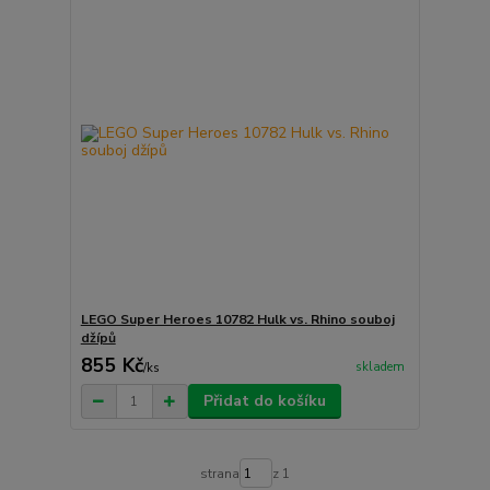
LEGO Super Heroes 10782 Hulk vs. Rhino souboj
džípů
855 Kč
skladem
/
ks
Přidat do košíku
strana
z 1