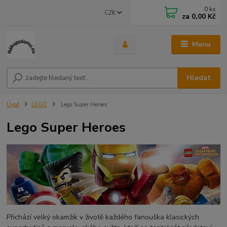
0
ks
CZK
za
0,00 Kč
Menu
Hledat
Úvod
LEGO
Lego Super Heroes
Lego Super Heroes
Přichází velký okamžik v životě každého fanouška klasických