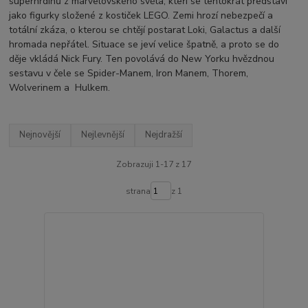
superhrdinů z marvelovského světa, kteří se tentokrát představí
jako figurky složené z kostiček LEGO. Zemi hrozí nebezpečí a
totální zkáza, o kterou se chtějí postarat Loki, Galactus a další
hromada nepřátel. Situace se jeví velice špatně, a proto se do
děje vkládá Nick Fury. Ten povolává do New Yorku hvězdnou
sestavu
v čele se Spider-Manem, Iron Manem, Thorem,
Wolverinem a Hulkem.
Nejnovější
Nejlevnější
Nejdražší
Zobrazuji 1-17 z 17
strana
z 1