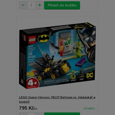
Přidat do košíku
LEGO Super Heroes 76137 Batman vs. Hádankář a
loupež
795 Kč
skladem
/
ks