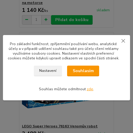
na motorce
1 140 Kč
skladem
/
ks
Přidat do košíku
Pro základní funkčnost, zpříjemnění používání webu, analytické
účely a v případě udělení souhlasu také pro účely cílení reklamy
využíváme soubory cookies. Nastavení vlastních preferencí
cookies můžete kdykoli upravit odkazem ve spodní části stránek.
Souhlasím
Nastavení
Souhlas můžete odmítnout
zde
.
LEGO Super Heroes 76163 Venomův robot