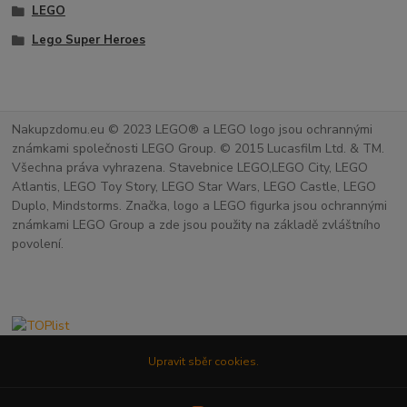
LEGO
Lego Super Heroes
Nakupzdomu.eu © 2023 LEGO® a LEGO logo jsou ochrannými
známkami společnosti LEGO Group. © 2015 Lucasfilm Ltd. & TM.
Všechna práva vyhrazena. Stavebnice LEGO,LEGO City, LEGO
Atlantis, LEGO Toy Story, LEGO Star Wars, LEGO Castle, LEGO
Duplo, Mindstorms. Značka, logo a LEGO figurka jsou ochrannými
známkami LEGO Group a zde jsou použity na základě zvláštního
povolení.
Upravit sběr cookies.