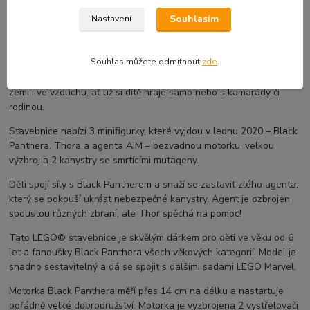
na zemi i ve vzduchu! Tato sada Marvel Avengers dětem otevře
Souhlasím
Nastavení
svět super silných strojů a napínavých příběhů.
Dopřejte fanouškům Black Panthera dobrodružství se superhrdiny,
Souhlas můžete odmítnout
zde
.
které si zamilují. Se 3 parádními minifigurkami a úchvatnou škálou
zbraní bude tato sada inspirovat k nekonečnému hraní soubojů na
zemi i ve vzduchu, ať už si dítě hraje samo nebo s kamarády či
rodinou.
Stavebnice nabízí 3 minifigurky, které vyjdou v lednu 2020 – Black
Panthera, Thora a agenta AIM – bezvadnou motorku, velkou
výzbroj a 2 kanystry se smrtícími mutageny.
Děti spojí síly s Black Pantherem a snaží se zastavit zlého agenta,
který se pokouší ukrást nebezpečné kanystry. Agent je ozbrojen
spoustou různých zbraní, ale Thor spěchá na pomoc!
Tato LEGO® stavebnice je skvělým dárkem pro děti ve věku od 6
let a fanoušky Black Panthera všech věkových kategorií. Model je
snadno sestavitelný a dá se spojit s dalšími sadami LEGO Marvel.
Motorka Black Panthera měří přes 14 cm na délku a nastartuje
pořádně velké dobrodružství. Motorka je vyzbrojena 2 vystřelovači