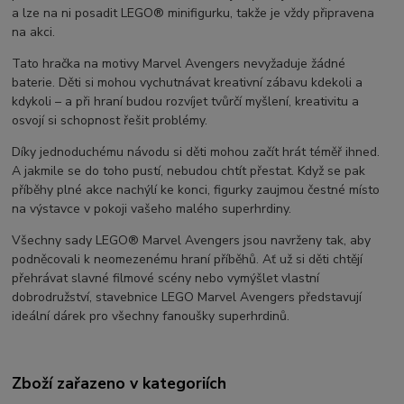
a lze na ni posadit LEGO® minifigurku, takže je vždy připravena
na akci.
Tato hračka na motivy Marvel Avengers nevyžaduje žádné
baterie. Děti si mohou vychutnávat kreativní zábavu kdekoli a
kdykoli – a při hraní budou rozvíjet tvůrčí myšlení, kreativitu a
osvojí si schopnost řešit problémy.
Díky jednoduchému návodu si děti mohou začít hrát téměř ihned.
A jakmile se do toho pustí, nebudou chtít přestat. Když se pak
příběhy plné akce nachýlí ke konci, figurky zaujmou čestné místo
na výstavce v pokoji vašeho malého superhrdiny.
Všechny sady LEGO® Marvel Avengers jsou navrženy tak, aby
podněcovali k neomezenému hraní příběhů. Ať už si děti chtějí
přehrávat slavné filmové scény nebo vymýšlet vlastní
dobrodružství, stavebnice LEGO Marvel Avengers představují
ideální dárek pro všechny fanoušky superhrdinů.
Zboží zařazeno v kategoriích