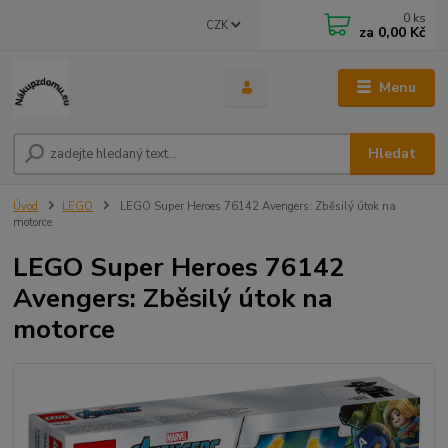
0
ks
CZK
za
0,00 Kč
Menu
Hledat
Úvod
LEGO
LEGO Super Heroes 76142 Avengers: Zběsilý útok na
motorce
LEGO Super Heroes 76142
Avengers: Zběsilý útok na
motorce