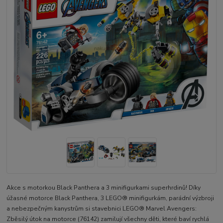
Akce s motorkou Black Panthera a 3 minifigurkami superhrdinů! Díky
úžasné motorce Black Panthera, 3 LEGO® minifigurkám, parádní výzbroji
a nebezpečným kanystrům si stavebnici LEGO® Marvel Avengers:
Zběsilý útok na motorce (76142) zamilují všechny děti, které baví rychlá