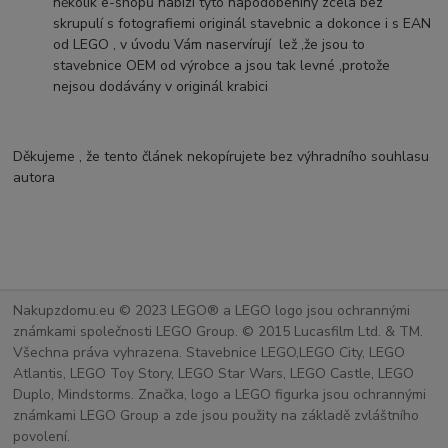
několik e-shopů nabízí tyto napodobeniny zcela bez
skrupulí s fotografiemi originál stavebnic a dokonce i s EAN
od LEGO , v úvodu Vám naservírují lež ,že jsou to
stavebnice OEM od výrobce a jsou tak levné ,protože
nejsou dodávány v originál krabici
Děkujeme , že tento článek nekopírujete bez výhradního souhlasu
autora
Nakupzdomu.eu © 2023 LEGO® a LEGO logo jsou ochrannými
známkami společnosti LEGO Group. © 2015 Lucasfilm Ltd. & TM.
Všechna práva vyhrazena. Stavebnice LEGO,LEGO City, LEGO
Atlantis, LEGO Toy Story, LEGO Star Wars, LEGO Castle, LEGO
Duplo, Mindstorms. Značka, logo a LEGO figurka jsou ochrannými
známkami LEGO Group a zde jsou použity na základě zvláštního
povolení.