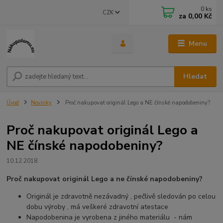
0
ks
CZK
za
0,00 Kč
Menu
Hledat
Úvod
Novinky
Proč nakupovat originál Lego a NE čínské napodobeniny?
Proč nakupovat originál Lego a
NE čínské napodobeniny?
10.12.2018
Proč nakupovat originál Lego a ne čínské napodobeniny?
Originál je zdravotně nezávadný , pečlivě sledován po celou
dobu výroby , má veškeré zdravotní atestace
Napodobenina je vyrobena z jiného materiálu - nám