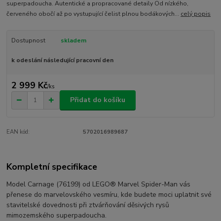
superpadoucha. Autentické a propracované detaily Od nízkého,
červeného obočí až po vystupující čelist plnou bodákových...
celý popis
Dostupnost
skladem
k odeslání následující pracovní den
2 999 Kč
/
ks
Přidat do košíku
EAN kód:
5702016989687
Kompletní specifikace
Model Carnage (76199) od LEGO® Marvel Spider-Man vás
přenese do marvelovského vesmíru, kde budete moci uplatnit své
stavitelské dovednosti při ztvárňování děsivých rysů
mimozemského superpadoucha.