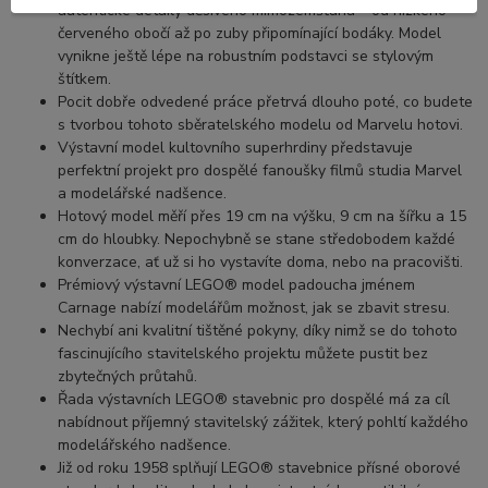
autentické detaily děsivého mimozemšťana – od nízkého
červeného obočí až po zuby připomínající bodáky. Model
vynikne ještě lépe na robustním podstavci se stylovým
štítkem.
Pocit dobře odvedené práce přetrvá dlouho poté, co budete
s tvorbou tohoto sběratelského modelu od Marvelu hotovi.
Výstavní model kultovního superhrdiny představuje
perfektní projekt pro dospělé fanoušky filmů studia Marvel
a modelářské nadšence.
Hotový model měří přes 19 cm na výšku, 9 cm na šířku a 15
cm do hloubky. Nepochybně se stane středobodem každé
konverzace, ať už si ho vystavíte doma, nebo na pracovišti.
Prémiový výstavní LEGO® model padoucha jménem
Carnage nabízí modelářům možnost, jak se zbavit stresu.
Nechybí ani kvalitní tištěné pokyny, díky nimž se do tohoto
fascinujícího stavitelského projektu můžete pustit bez
zbytečných průtahů.
Řada výstavních LEGO® stavebnic pro dospělé má za cíl
nabídnout příjemný stavitelský zážitek, který pohltí každého
modelářského nadšence.
Již od roku 1958 splňují LEGO® stavebnice přísné oborové