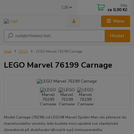
0
ks
CZK
za
0,00 Kč
Menu
Hledat
Úvod
LEGO
LEGO Marvel 76199 Carnage
LEGO Marvel 76199 Carnage
Model Carnage (76199) od LEGO® Marvel Spider-Man vás přenese do
marvelovského vesmíru, kde budete moci uplatnit své stavitelské
dovednosti při ztvárňování děsivých rysů mimozemského