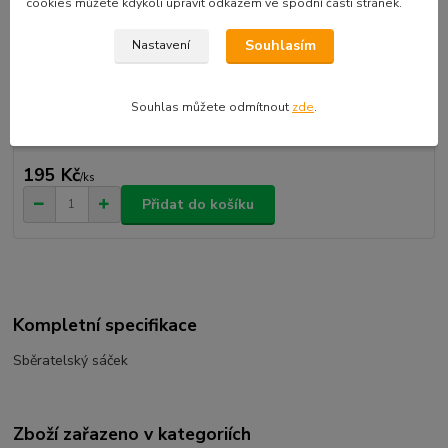
cookies můžete kdykoli upravit odkazem ve spodní části stránek.
Sběratelský sáček
celý popis
Souhlasím
Nastavení
Dostupnost
skladem
Souhlas můžete odmítnout
zde
.
k odeslání následující pracovní den
195 Kč
/
ks
Přidat do košíku
Kompletní specifikace
Sběratelský sáček
Zboží zařazeno v kategoriích