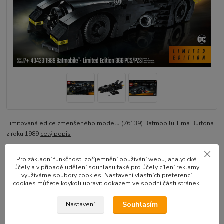
Limitovaná edice zmenšeného modelu (76139) Batmobilu Tima Burtona
z roku 1989
celý popis
Pro základní funkčnost, zpříjemnění používání webu, analytické
Dostupnost
skladem
účely a v případě udělení souhlasu také pro účely cílení reklamy
využíváme soubory cookies. Nastavení vlastních preferencí
k odeslání následující pracovní den
cookies můžete kdykoli upravit odkazem ve spodní části stránek.
Souhlasím
5 980 Kč
Nastavení
/
ks
Přidat do košíku