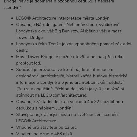
Bridge, navíc je doplněna o ozdobnou cedulku s nápisem
„Londýn“.
LEGO® Architecture interpretace města Londýn.
Obsahuje Národní galerii, Nelsonův sloup, vyhlídkové
Londýnské oko, věž Big Ben (tzv. Alžbětinu věž) a most
Tower Bridge.
Londýnská řeka Temže je zde zpodobněna pomocí základní
desky.
Most Tower Bridge je možné otevřít a nechat přes řeku
proplout loď.
Součástí je brožurka, ve které najdete informace o
designérovi, architektuře, historii každé budovy, historické
informace o Londýně a o jeho architektonickém dědictví
(Pouze v angličtině. Překlad do jiných jazyků je možné si
stáhnout na LEGO.com/architecture).
Obsahuje základní desku o velikosti 4 x 32 s ozdobnou
cedulkou s nápisem „Londýn“.
Stavěj ta nejkrásnější města na světě se sérií scenérií
LEGO® Architecture.
Vhodné pro stavitele od 12 let.
V balení naleznete 468 dílků.