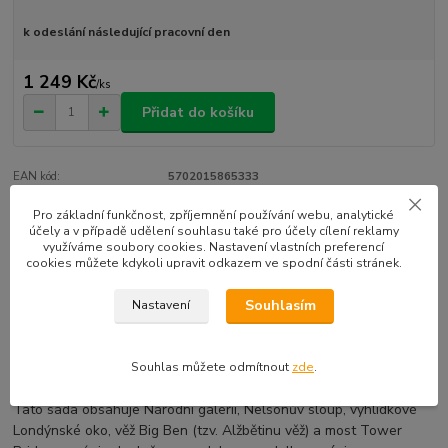
k odeslání následující pracovní den
1 249 Kč
/
ks
Přidat do košíku
EAN kód:
5702015865333
Pro základní funkčnost, zpříjemnění používání webu, analytické
účely a v případě udělení souhlasu také pro účely cílení reklamy
Kompletní specifikace
využíváme soubory cookies. Nastavení vlastních preferencí
cookies můžete kdykoli upravit odkazem ve spodní části stránek.
Oslav architektonickou rozmanitost města Londýn díky tomuto
detailnímu LEGO® modelu z kostek. Panoramatická sbírka LEGO
Souhlasím
Nastavení
Architecture obsahuje modely, které jsou vhodné k vystavení
doma nebo v kanceláři. Byla vyvinuta pro všechny, kdo mají rádi
cestování, architekturu, historii a design. Každá sada má své
Souhlas můžete odmítnout
zde
.
měřítko, aby byla přesnou verzí každé z budov v menší velikosti.
Tato sada obsahuje Národní galerii, Nelsonův sloup, vyhlídkové
Londýnské oko, věž Big Ben (tzv. Alžbětinu věž) a most Tower