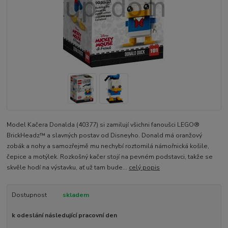
Model Kačera Donalda (40377) si zamilují všichni fanoušci LEGO®
BrickHeadz™ a slavných postav od Disneyho. Donald má oranžový
zobák a nohy a samozřejmě mu nechybí roztomilá námořnická košile,
čepice a motýlek. Rozkošný kačer stojí na pevném podstavci, takže se
skvěle hodí na výstavku, ať už tam bude...
celý popis
Dostupnost
skladem
k odeslání následující pracovní den