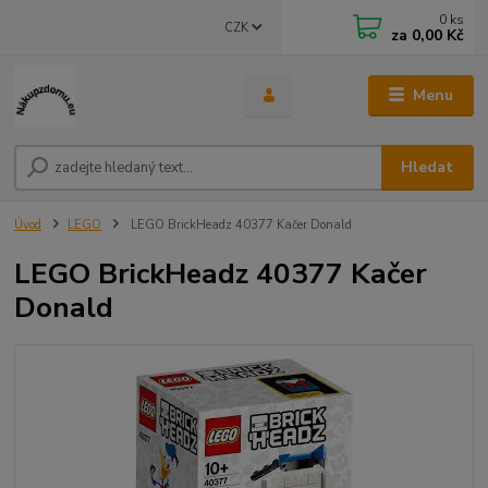
0
ks
CZK
za
0,00 Kč
Menu
Hledat
Úvod
LEGO
LEGO BrickHeadz 40377 Kačer Donald
LEGO BrickHeadz 40377 Kačer
Donald