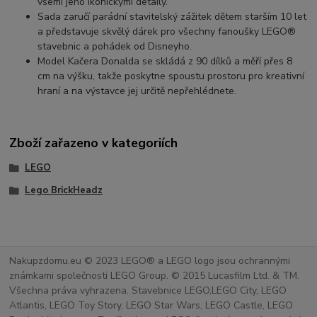
všemi jeho ikonickými detaily.
Sada zaručí parádní stavitelský zážitek dětem starším 10 let
a představuje skvělý dárek pro všechny fanoušky LEGO®
stavebnic a pohádek od Disneyho.
Model Kačera Donalda se skládá z 90 dílků a měří přes 8
cm na výšku, takže poskytne spoustu prostoru pro kreativní
hraní a na výstavce jej určitě nepřehlédnete.
Zboží zařazeno v kategoriích
LEGO
Lego BrickHeadz
Nakupzdomu.eu © 2023 LEGO® a LEGO logo jsou ochrannými
známkami společnosti LEGO Group. © 2015 Lucasfilm Ltd. & TM.
Všechna práva vyhrazena. Stavebnice LEGO,LEGO City, LEGO
Atlantis, LEGO Toy Story, LEGO Star Wars, LEGO Castle, LEGO