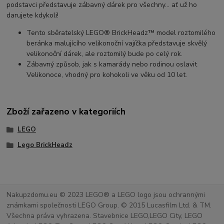
podstavci představuje zábavný dárek pro všechny... ať už ho
darujete kdykoli!
Tento sběratelský LEGO® BrickHeadz™ model roztomilého
beránka malujícího velikonoční vajíčka představuje skvělý
velikonoční dárek, ale roztomilý bude po celý rok.
Zábavný způsob, jak s kamarády nebo rodinou oslavit
Velikonoce, vhodný pro kohokoli ve věku od 10 let.
Zboží zařazeno v kategoriích
LEGO
Lego BrickHeadz
Nakupzdomu.eu © 2023 LEGO® a LEGO logo jsou ochrannými
známkami společnosti LEGO Group. © 2015 Lucasfilm Ltd. & TM.
Všechna práva vyhrazena. Stavebnice LEGO,LEGO City, LEGO