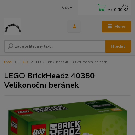
0
ks
CZK
za
0,00 Kč
Menu
Hledat
Úvod
LEGO
LEGO BrickHeadz 40380 Velikonoční beránek
LEGO BrickHeadz 40380
Velikonoční beránek