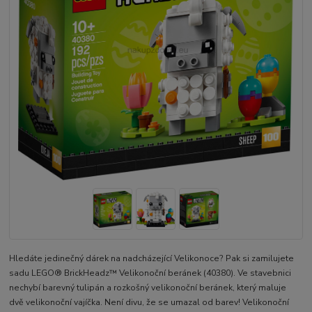
Hledáte jedinečný dárek na nadcházející Velikonoce? Pak si zamilujete
sadu LEGO® BrickHeadz™ Velikonoční beránek (40380). Ve stavebnici
nechybí barevný tulipán a rozkošný velikonoční beránek, který maluje
dvě velikonoční vajíčka. Není divu, že se umazal od barev! Velikonoční