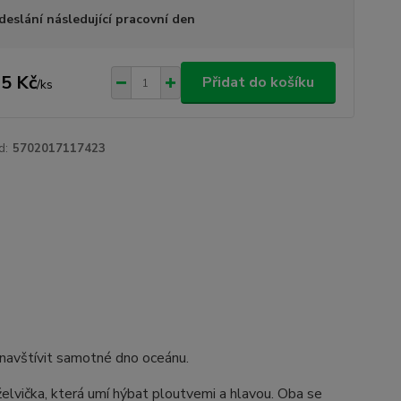
deslání následující pracovní den
5 Kč
Přidat do košíku
/
ks
d:
5702017117423
navštívit samotné dno oceánu.
elvička, která umí hýbat ploutvemi a hlavou. Oba se