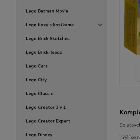
Lego Batman Movie
Lego boxy s kostkama
Lego Brick Sketches
Lego BrickHeadz
Lego Cars
Lego City
Lego Classic
Lego Creator 3 v 1
Komple
Lego Creator Expert
Se staveb
Lego Disney
Těší se n