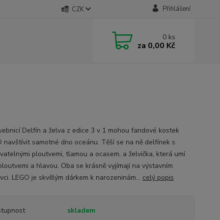
Přihlášení
CZK
0
ks
za
0,00 Kč
vebnicí Delfín a želva z edice 3 v 1 mohou fandové kostek
navštívit samotné dno oceánu. Těší se na ně delfínek s
vatelnými ploutvemi, tlamou a ocasem, a želvička, která umí
ploutvemi a hlavou. Oba se krásně vyjímají na výstavním
vci. LEGO je skvělým dárkem k narozeninám...
celý popis
tupnost
skladem