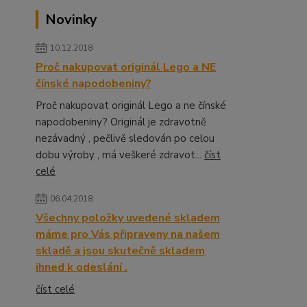
Novinky
10.12.2018
Proč nakupovat originál Lego a NE
čínské napodobeniny?
Proč nakupovat originál Lego a ne čínské
napodobeniny? Originál je zdravotně
nezávadný , pečlivě sledován po celou
dobu výroby , má veškeré zdravot...
číst
celé
06.04.2018
Všechny položky uvedené skladem
máme pro Vás připraveny na našem
skladě a jsou skutečně skladem
ihned k odeslání .
číst celé