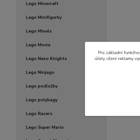
Lego Minecraft
Lego Minifigurky
Lego Mixels
Lego Movie
Pro základní funkčnos
Lego Nexo Knights
účely cílení reklamy v
Lego Ninjago
Lego podložky
Lego polybagy
Lego Racers
Lego Super Mario