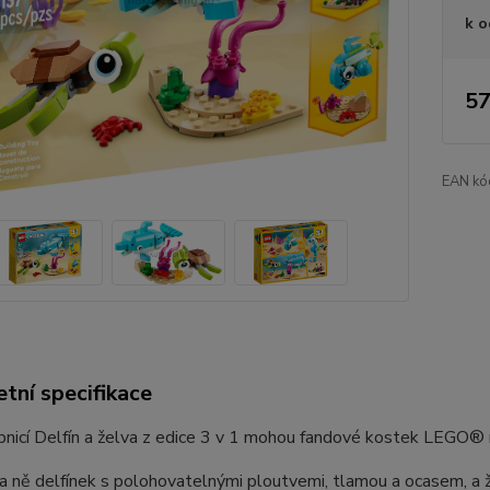
k o
57
EAN kó
tní specifikace
nicí Delfín a želva z edice 3 v 1 mohou fandové kostek LEGO® 
a ně delfínek s polohovatelnými ploutvemi, tlamou a ocasem, a ž