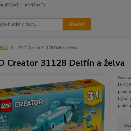
NAKUPOVAT
KONTAKTY
Hledat
LEGO
LEGO Creator 31128 Delfín a želva
 Creator 31128 Delfín a želva
Se sta
LEGO® 
poloho
hýbat 
podsta
Dos