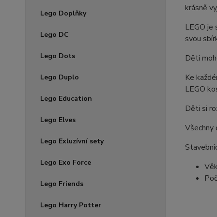
krásně vy
Lego Doplňky
LEGO je s
Lego DC
svou sbí
Lego Dots
Děti moho
Ke každém
Lego Duplo
LEGO kos
Lego Education
Děti si ro
Lego Elves
Všechny d
Lego Exluzívní sety
Stavebnic
Lego Exo Force
Věk
Poč
Lego Friends
Lego Harry Potter