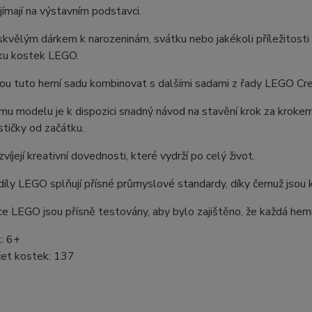
jímají na výstavním podstavci.
kvělým dárkem k narozeninám, svátku nebo jakékoli příležitosti p
rku kostek LEGO.
u tuto herní sadu kombinovat s dalšími sadami z řady LEGO Creat
u modelu je k dispozici snadný návod na stavění krok za krokem s
tičky od začátku.
zvíjejí kreativní dovednosti, které vydrží po celý život.
íly LEGO splňují přísné průmyslové standardy, díky čemuž jsou k
e LEGO jsou přísně testovány, aby bylo zajištěno, že každá hern
: 6+
et kostek: 137