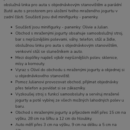
obslužná linka pro auta s objednávkovým stanovištěm a parádní
žluté auto s prostorem pro uložení tvého mraženého jogurtu v
zadní části. Součástí jsou dvě minifigurky - panenky.
Součástí jsou minifigurky - panenky: Olivie a Julian.
Obchod s mraženými jogurty obsahuje samoobslužný stroj,
bar s nejrůznějšími polevami, váhy, telefon, stůl a židle,
obslužnou linku pro auta s objednávkovým stanovištěm,
venkovní stůl se slunečníkem a auto.
Mezi doplňky najdeš výběr nejrůznějších polev, sklenice,
mísy a kornouty.
Vyraz s Olivií do obchodu s mraženými jogurty a objednej si
u objednávkového stanoviště.
Pomoz Julianovi provozovat obchod, přijímat objednávky
přes telefon a povídat si se zákazníky.
Vyzkoušej stroj s funkcí samoobsluhy a servíruj mražené
jogurty a poté vybírej ze všech možných lahodných polev u
baru.
Obchod s mraženými jogurty a příjezdem měří přes 15 cm na
výšku, 28 cm na šířku a 12 cm do hloubky.
Auto měří přes 3 cm na výšku, 9 cm na délku a 5 cm na