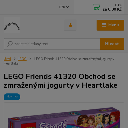
0
ks
CZK
za
0,00 Kč
Menu
Hledat
Úvod
LEGO
LEGO Friends 41320 Obchod se zmraženými jogurty v
Heartlake
LEGO Friends 41320 Obchod se
zmraženými jogurty v Heartlake
Novinka