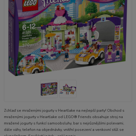
Zchlaď se mraženými jogurty v Heartlake na nejlepší party! Obchod s
mraženými jogurty v Heartlake od LEGO® Friends obsahuje stroj na
mražené jogurty s funkcí samoobsluhy, bar s nejrůznějšími polevami,
dále váhy, telefon na objednávky, vnitřní posezení a venkovní stůl se
slunečníkem. Součástí je tak...
celý popis