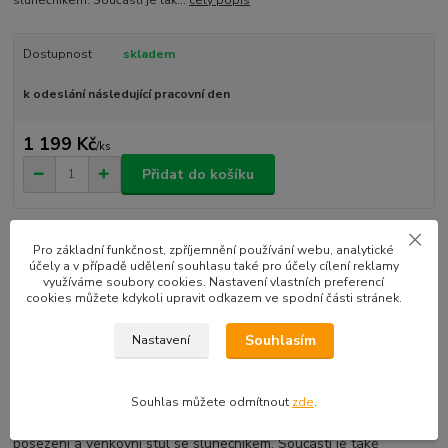
Dostupnost
skladem
k odeslání následující pracovní den
1 199 Kč
/
ks
Přidat do košíku
EAN kód:
5702015866514
Pro základní funkčnost, zpříjemnění používání webu, analytické
účely a v případě udělení souhlasu také pro účely cílení reklamy
využíváme soubory cookies. Nastavení vlastních preferencí
cookies můžete kdykoli upravit odkazem ve spodní části stránek.
Kompletní specifikace
Souhlasím
Nastavení
Zchlaď se mraženými jogurty v Heartlake na nejlepší party!
Obchod s mraženými jogurty v Heartlake od LEGO® Friends
obsahuje stroj na mražené jogurty s funkcí samoobsluhy, bar s
Souhlas můžete odmítnout
zde
.
nejrůznějšími polevami, dále váhy, telefon na objednávky, vnitřní
posezení a venkovní stůl se slunečníkem. Součástí je také