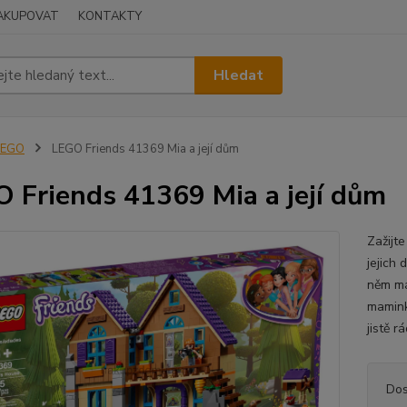
NAKUPOVAT
KONTAKTY
Hledat
LEGO
LEGO Friends 41369 Mia a její dům
 Friends 41369 Mia a její dům
Zažijte
jejich 
něm má
mamink
jistě r
Dos