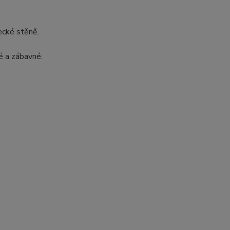
ecké stěně.
é a zábavné.