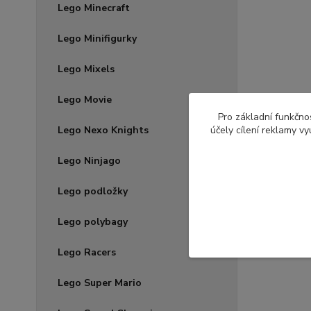
Lego Minecraft
Lego Minifigurky
Lego Mixels
Lego Movie
Pro základní funkčnos
Lego Nexo Knights
účely cílení reklamy v
Lego Ninjago
Lego podložky
Lego polybagy
Lego Racers
Lego Super Mario