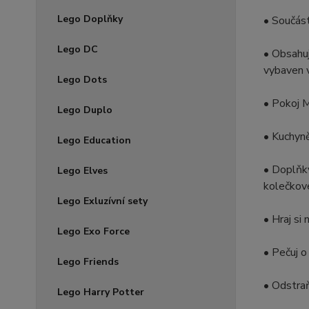
Lego Doplňky
• Součást
Lego DC
• Obsahuj
vybaven v
Lego Dots
• Pokoj M
Lego Duplo
• Kuchyně
Lego Education
• Doplňky 
Lego Elves
kolečkové
Lego Exluzívní sety
• Hraj si
Lego Exo Force
• Pečuj o
Lego Friends
• Odstraň
Lego Harry Potter