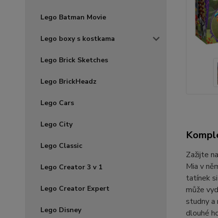
Lego Batman Movie
Lego boxy s kostkama
Lego Brick Sketches
Lego BrickHeadz
Lego Cars
Lego City
Komple
Lego Classic
Zažijte n
Mia v něm
Lego Creator 3 v 1
tatínek s
Lego Creator Expert
může vydá
studny a 
Lego Disney
dlouhé ho