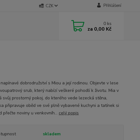
Přihlášení
CZK
0
ks
za
0,00 Kč
 napínavé dobrodružství s Miou a její rodinou. Objevte v lese
dvoupatrový srub, který nabízí veškeré pohodlí k životu. Mia v
 svůj prostorný pokoj, do kterého vede lezecká stěna,
a připravuje oběd ve své plně vybavené kuchyni a tatínek si
ád přečte noviny u venkovníh...
celý popis
tupnost
skladem