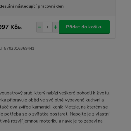
deslání následující pracovní den
997 Kč
Přidat do košíku
/
ks
d:
5702016369441
dvoupatrový srub, který nabízí veškeré pohodlí k životu.
nka připravuje oběd ve své plně vybavené kuchyni a
 také dva zvířecí kamarádi, koník Metzie, na kterém se
je potřeba se o zvířátka postarat. Napojte je z vlastní
ivně rozvíjí jemnou motoriku a navíc je to zabaví na