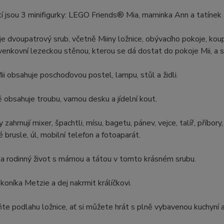
í jsou 3 minifigurky: LEGO Friends® Mia, maminka Ann a tatínek An
e dvoupatrový srub, včetně Miiny ložnice, obývacího pokoje, k
enkovní lezeckou stěnou, kterou se dá dostat do pokoje Mii, a 
ii obsahuje poschoďovou postel, lampu, stůl a židli.
 obsahuje troubu, varnou desku a jídelní kout.
zahrnují mixer, špachtli, mísu, bagetu, pánev, vejce, talíř, příbory
 brusle, úl, mobilní telefon a fotoaparát.
 na rodinný život s mámou a tátou v tomto krásném srubu.
 koníka Metzie a dej nakrmit králíčkovi.
te podlahu ložnice, ať si můžete hrát s plně vybavenou kuchyní