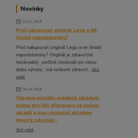
Novinky
10.12.2018
Proč nakupovat originál Lego a NE
čínské napodobeniny?
Proč nakupovat originál Lego a ne čínské
napodobeniny? Originál je zdravotně
nezávadný , pečlivě sledován po celou
dobu výroby , má veškeré zdravot...
číst
celé
06.04.2018
Všechny položky uvedené skladem
máme pro Vás připraveny na našem
skladě a jsou skutečně skladem
ihned k odeslání .
číst celé