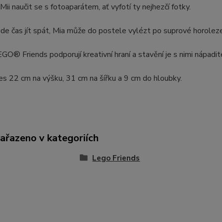
ii naučit se s fotoaparátem, ať vyfotí ty nejhezčí fotky.
de čas jít spát, Mia může do postele vylézt po suprové horolez
GO® Friends podporují kreativní hraní a stavění je s nimi nápadit
es 22 cm na výšku, 31 cm na šířku a 9 cm do hloubky.
zařazeno v kategoriích
Lego Friends