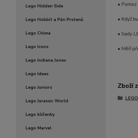
• Pomoz M
Lego Hidden Side
• Když bu
Lego Hobbit a Pán Prstenů
Lego Chima
• Sady LE
Lego Icons
• Měří př
Lego Indiana Jones
Lego Ideas
Zboží 
Lego Juniors
LEGO
Lego Jurassic World
Lego klíčenky
Lego Marvel