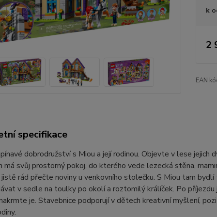
k o
2 
EAN kó
tní specifikace
apínavé dobrodružství s Miou a její rodinou. Objevte v lese jejich 
 má svůj prostorný pokoj, do kterého vede lezecká stěna, mami
i jistě rád přečte noviny u venkovního stolečku. S Miou tam bydlí
vat v sedle na toulky po okolí a roztomilý králíček. Po příjezdu 
nakrmte je. Stavebnice podporují v dětech kreativní myšlení, pozit
diny.