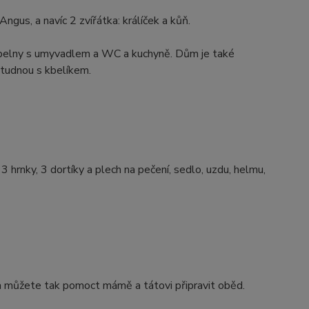
gus, a navíc 2 zvířátka: králíček a kůň.
oupelny s umyvadlem a WC a kuchyně. Dům je také
studnou s kbelíkem.
, 3 hrnky, 3 dortíky a plech na pečení, sedlo, uzdu, helmu,
 a můžete tak pomoct mámě a tátovi připravit oběd.