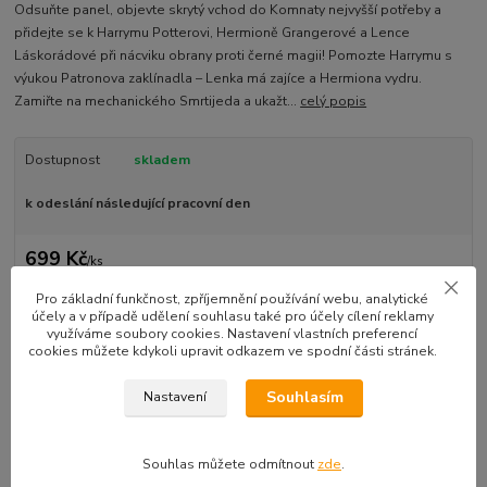
Odsuňte panel, objevte skrytý vchod do Komnaty nejvyšší potřeby a
přidejte se k Harrymu Potterovi, Hermioně Grangerové a Lence
Láskorádové při nácviku obrany proti černé magii! Pomozte Harrymu s
výukou Patronova zaklínadla – Lenka má zajíce a Hermiona vydru.
Zamiřte na mechanického Smrtijeda a ukažt...
celý popis
Dostupnost
skladem
k odeslání následující pracovní den
699 Kč
/
ks
Přidat do košíku
Pro základní funkčnost, zpříjemnění používání webu, analytické
účely a v případě udělení souhlasu také pro účely cílení reklamy
využíváme soubory cookies. Nastavení vlastních preferencí
cookies můžete kdykoli upravit odkazem ve spodní části stránek.
EAN kód:
5702016616668
Souhlasím
Nastavení
Kompletní specifikace
Souhlas můžete odmítnout
zde
.
Odsuňte panel, objevte skrytý vchod do Komnaty nejvyšší potřeby