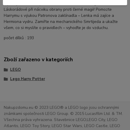
a přidejte se k Harrymu Potterovi, Hermioně Grangerové a Lence
Láskorádové při nácviku obrany proti černé magii! Pomozte
Harrymu s výukou Patronova zaklínadla – Lenka má zajíce a
Hermiona vydru. Zamiřte na mechanického Smrtijeda a ukažte
všem, co si myslíte o pravidlech – vyhoďte je do vzduchu.
počet dílků : 193
Zboží zařazeno v kategoriích
LEGO
Lego Harry Potter
Nakupzdomu.eu © 2023 LEGO® a LEGO logo jsou ochrannými
známkami společnosti LEGO Group. © 2015 Lucasfilm Ltd. & TM.
Všechna práva vyhrazena. Stavebnice LEGO,LEGO City, LEGO
Atlantis, LEGO Toy Story, LEGO Star Wars, LEGO Castle, LEGO