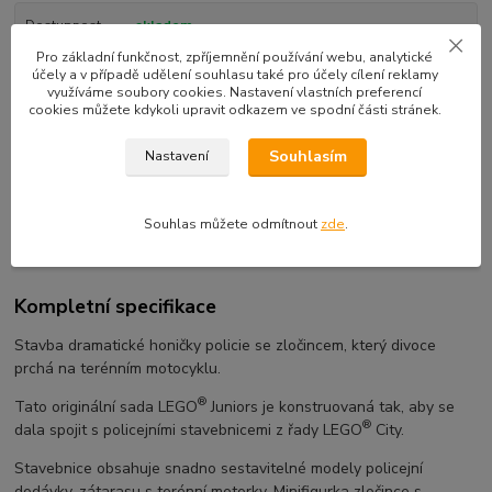
Dostupnost
skladem
Pro základní funkčnost, zpříjemnění používání webu, analytické
k odeslání následující pracovní den
účely a v případě udělení souhlasu také pro účely cílení reklamy
využíváme soubory cookies. Nastavení vlastních preferencí
cookies můžete kdykoli upravit odkazem ve spodní části stránek.
799 Kč
/
ks
Souhlasím
Přidat do košíku
Nastavení
Souhlas můžete odmítnout
zde
.
EAN kód:
5702015868341
Kompletní specifikace
Stavba dramatické honičky policie se zločincem, který divoce
prchá na terénním motocyklu.
®
Tato originální sada LEGO
Juniors je konstruovaná tak, aby se
®
dala spojit s policejními stavebnicemi z řady LEGO
City.
Stavebnice obsahuje snadno sestavitelné modely policejní
dodávky, zátarasu s terénní motorky. Minifigurka zločince s