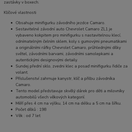
zastávky v boxech.
Klíčové vlastnosti
Obsahuje minifigurku závodního jezdce Camaro.
Sestavitelné závodní auto Chevrolet Camaro ZL1 je
vybaveno kokpitem pro minifigurku s nastavitelnou klecí,
odnímatelným čelním sklem, koly s gumovými pneumatikami
a originálními ráfky Chevrolet Camaro, průhlednými dílky
světel, závodními barvami, závodními samolepkami a
autentickými designovými detaily.
Sundej přední sklo, zvedni klec a posaď minifigurku řidiče za
volant.
Příslušenství zahrnuje kanystr, klíč a přilbu závodníka
Camaro.
Tento model představuje skvělý dárek pro děti a milovníky
automobilů všech věkových kategorií.
Měří přes 4 cm na výšku, 14 cm na délku a 5 cm na šířku.
Počet dílků : 198
Věk : od 7 let