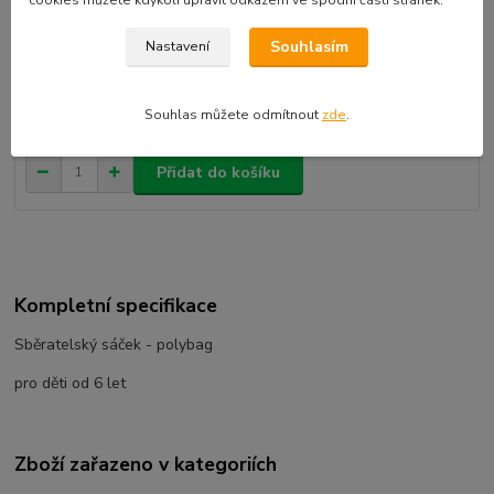
Dostupnost
skladem
Souhlasím
Nastavení
k odeslání následující pracovní den
Souhlas můžete odmítnout
zde
.
119 Kč
/
ks
Přidat do košíku
Kompletní specifikace
Sběratelský sáček - polybag
pro děti od 6 let
Zboží zařazeno v kategoriích