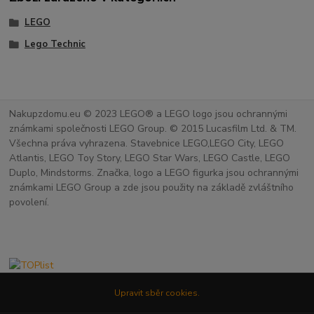
LEGO
Lego Technic
Nakupzdomu.eu © 2023 LEGO® a LEGO logo jsou ochrannými
známkami společnosti LEGO Group. © 2015 Lucasfilm Ltd. & TM.
Všechna práva vyhrazena. Stavebnice LEGO,LEGO City, LEGO
Atlantis, LEGO Toy Story, LEGO Star Wars, LEGO Castle, LEGO
Duplo, Mindstorms. Značka, logo a LEGO figurka jsou ochrannými
známkami LEGO Group a zde jsou použity na základě zvláštního
povolení.
Upravit sběr cookies.