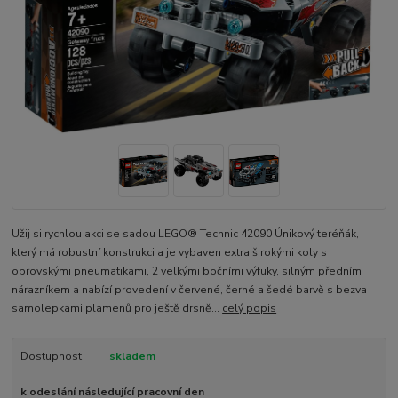
Užij si rychlou akci se sadou LEGO® Technic 42090 Únikový teréňák,
který má robustní konstrukci a je vybaven extra širokými koly s
obrovskými pneumatikami, 2 velkými bočními výfuky, silným předním
nárazníkem a nabízí provedení v červené, černé a šedé barvě s bezva
samolepkami plamenů pro ještě drsně...
celý popis
Dostupnost
skladem
k odeslání následující pracovní den