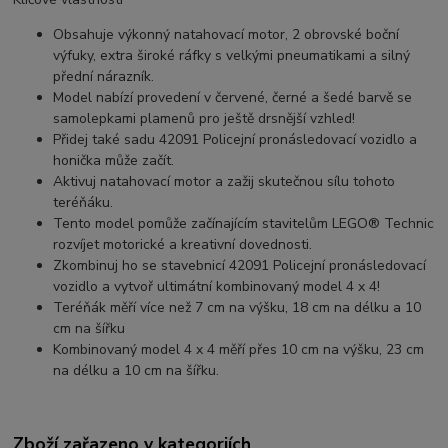
Obsahuje výkonný natahovací motor, 2 obrovské boční
výfuky, extra široké ráfky s velkými pneumatikami a silný
přední nárazník.
Model nabízí provedení v červené, černé a šedé barvě se
samolepkami plamenů pro ještě drsnější vzhled!
Přidej také sadu 42091 Policejní pronásledovací vozidlo a
honička může začít.
Aktivuj natahovací motor a zažij skutečnou sílu tohoto
teréňáku.
Tento model pomůže začínajícím stavitelům LEGO® Technic
rozvíjet motorické a kreativní dovednosti.
Zkombinuj ho se stavebnicí 42091 Policejní pronásledovací
vozidlo a vytvoř ultimátní kombinovaný model 4 x 4!
Teréňák měří více než 7 cm na výšku, 18 cm na délku a 10
cm na šířku
Kombinovaný model 4 x 4 měří přes 10 cm na výšku, 23 cm
na délku a 10 cm na šířku.
Zboží zařazeno v kategoriích