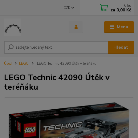
0
ks
CZK
za
0,00 Kč
Menu
Hledat
Úvod
LEGO
LEGO Technic 42090 Útěk v teréňáku
LEGO Technic 42090 Útěk v
teréňáku