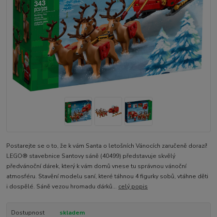
Postarejte se o to, že k vám Santa o letošních Vánocích zaručeně dorazí!
LEGO® stavebnice Santovy sáně (40499) představuje skvělý
předvánoční dárek, který k vám domů vnese tu správnou vánoční
atmosféru. Stavění modelu saní, které táhnou 4 figurky sobů, vtáhne děti
i dospělé. Sáně vezou hromadu dárků...
celý popis
Dostupnost
skladem