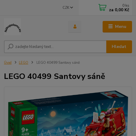
0
ks
CZK
za
0,00 Kč
Menu
Hledat
Úvod
LEGO
LEGO 40499 Santovy sáně
LEGO 40499 Santovy sáně