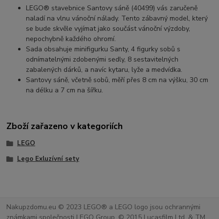
LEGO® stavebnice Santovy sáně (40499) vás zaručeně
naladí na vlnu vánoční nálady. Tento zábavný model, který
se bude skvěle vyjímat jako součást vánoční výzdoby,
nepochybně každého ohromí.
Sada obsahuje minifigurku Santy, 4 figurky sobů s
odnímatelnými zdobenými sedly, 8 sestavitelných
zabalených dárků, a navíc kytaru, lyže a medvídka.
Santovy sáně, včetně sobů, měří přes 8 cm na výšku, 30 cm
na délku a 7 cm na šířku.
Zboží zařazeno v kategoriích
LEGO
Lego Exluzívní sety
Nakupzdomu.eu © 2023 LEGO® a LEGO logo jsou ochrannými
známkami společnosti LEGO Group. © 2015 Lucasfilm Ltd. & TM.