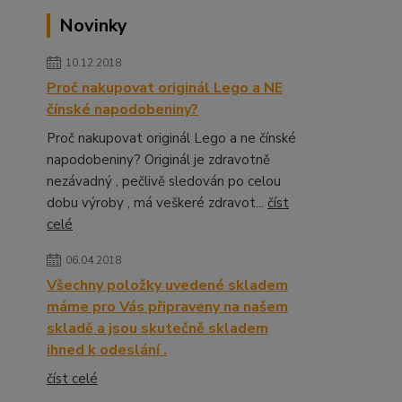
Novinky
10.12.2018
Proč nakupovat originál Lego a NE
čínské napodobeniny?
Proč nakupovat originál Lego a ne čínské
napodobeniny? Originál je zdravotně
nezávadný , pečlivě sledován po celou
dobu výroby , má veškeré zdravot...
číst
celé
06.04.2018
Všechny položky uvedené skladem
máme pro Vás připraveny na našem
skladě a jsou skutečně skladem
ihned k odeslání .
číst celé