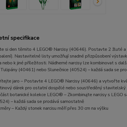
tní specifikace
e si den těmito 4 LEGO® Narcisy (40646). Postavte 2 žluté a 2 b
balení). Nastavitelné listy umožňují snadné přizpůsobení výsta
 nebo k jiné příležitosti. Nádherné narcisy lze kombinovat s da
 Tulipány (40461) nebo Slunečnice (40524) – každá sada se pr
vítejte jaro – Postavte 4 LEGO® Narcisy (40646) a vytvořte kv
tinový dárek pro ostatní dospělé nebo soustředěný stavitelský 
část botanické kolekce LEGO® – Zkombinujte narcisy s LEGO s
524) – každá sada se prodává samostatně
měry – Každý stonek narcisu měří přes 30 cm na výšku