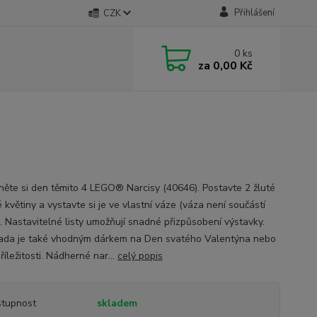
Přihlášení
CZK
0
ks
za
0,00 Kč
něte si den těmito 4 LEGO® Narcisy (40646). Postavte 2 žluté
é květiny a vystavte si je ve vlastní váze (váza není součástí
). Nastavitelné listy umožňují snadné přizpůsobení výstavky.
ada je také vhodným dárkem na Den svatého Valentýna nebo
příležitosti. Nádherné nar...
celý popis
tupnost
skladem