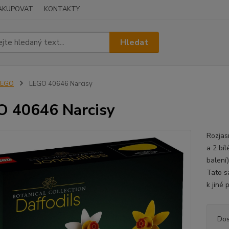
NAKUPOVAT
KONTAKTY
Hledat
LEGO
LEGO 40646 Narcisy
 40646 Narcisy
Rozjas
a 2 bíl
balení
Tato s
k jiné 
Dos