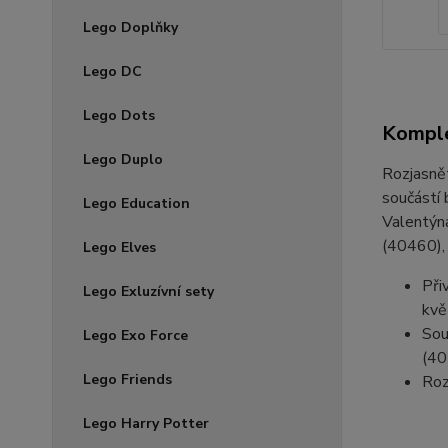
Lego Doplňky
Lego DC
Lego Dots
Komple
Lego Duplo
Rozjasnět
součástí 
Lego Education
Valentýna
(40460),
Lego Elves
Při
Lego Exluzívní sety
kvě
Sou
Lego Exo Force
(40
Lego Friends
Roz
Lego Harry Potter