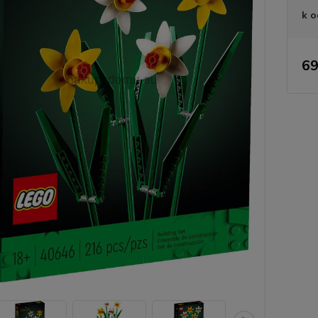
k o
69