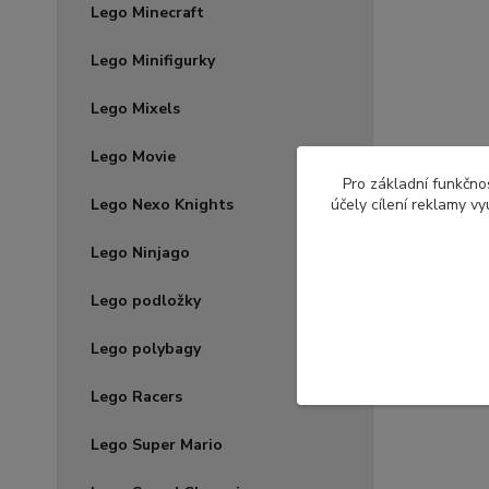
Lego Minecraft
Lego Minifigurky
Lego Mixels
Lego Movie
Pro základní funkčnos
Lego Nexo Knights
účely cílení reklamy v
Lego Ninjago
Lego podložky
Lego polybagy
Lego Racers
Lego Super Mario