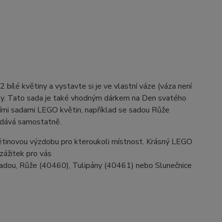
ílé květiny a vystavte si je ve vlastní váze (váza není
vky. Tato sada je také vhodným dárkem na Den svatého
lšími sadami LEGO květin, například se sadou Růže
odává samostatně.
ětinovou výzdobu pro kteroukoli místnost. Krásný LEGO
zážitek pro vás
adou, Růže (40460), Tulipány (40461) nebo Slunečnice