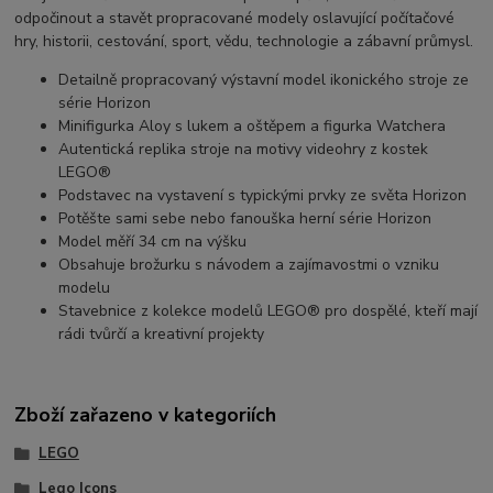
odpočinout a stavět propracované modely oslavující počítačové
hry, historii, cestování, sport, vědu, technologie a zábavní průmysl.
Detailně propracovaný výstavní model ikonického stroje ze
série Horizon
Minifigurka Aloy s lukem a oštěpem a figurka Watchera
Autentická replika stroje na motivy videohry z kostek
LEGO®
Podstavec na vystavení s typickými prvky ze světa Horizon
Potěšte sami sebe nebo fanouška herní série Horizon
Model měří 34 cm na výšku
Obsahuje brožurku s návodem a zajímavostmi o vzniku
modelu
Stavebnice z kolekce modelů LEGO® pro dospělé, kteří mají
rádi tvůrčí a kreativní projekty
Zboží zařazeno v kategoriích
LEGO
Lego Icons