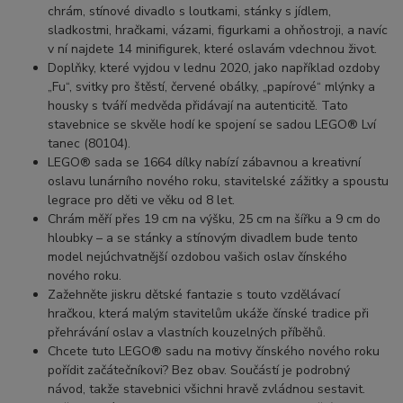
chrám, stínové divadlo s loutkami, stánky s jídlem,
sladkostmi, hračkami, vázami, figurkami a ohňostroji, a navíc
v ní najdete 14 minifigurek, které oslavám vdechnou život.
Doplňky, které vyjdou v lednu 2020, jako například ozdoby
„Fu“, svitky pro štěstí, červené obálky, „papírové“ mlýnky a
housky s tváří medvěda přidávají na autenticitě. Tato
stavebnice se skvěle hodí ke spojení se sadou LEGO® Lví
tanec (80104).
LEGO® sada se 1664 dílky nabízí zábavnou a kreativní
oslavu lunárního nového roku, stavitelské zážitky a spoustu
legrace pro děti ve věku od 8 let.
Chrám měří přes 19 cm na výšku, 25 cm na šířku a 9 cm do
hloubky – a se stánky a stínovým divadlem bude tento
model nejúchvatnější ozdobou vašich oslav čínského
nového roku.
Zažehněte jiskru dětské fantazie s touto vzdělávací
hračkou, která malým stavitelům ukáže čínské tradice při
přehrávání oslav a vlastních kouzelných příběhů.
Chcete tuto LEGO® sadu na motivy čínského nového roku
pořídit začátečníkovi? Bez obav. Součástí je podrobný
návod, takže stavebnici všichni hravě zvládnou sestavit.