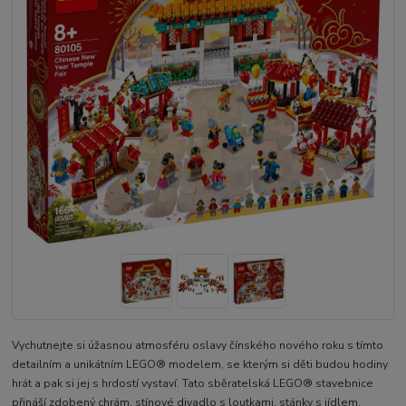
Vychutnejte si úžasnou atmosféru oslavy čínského nového roku s tímto
detailním a unikátním LEGO® modelem, se kterým si děti budou hodiny
hrát a pak si jej s hrdostí vystaví. Tato sběratelská LEGO® stavebnice
přináší zdobený chrám, stínové divadlo s loutkami, stánky s jídlem,