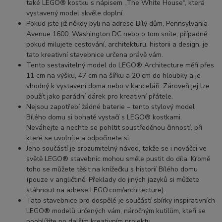
také LEGO® kostku s nápisem „The White House“, která
vystavený model skvěle doplní.
Pokud jste již někdy byli na adrese Bílý dům, Pennsylvania
Avenue 1600, Washington DC nebo o tom sníte, případně
pokud milujete cestování, architekturu, historii a design, je
tato kreativní stavebnice určena právě vám.
Tento sestavitelný model do LEGO® Architecture měří přes
11 cm na výšku, 47 cm na šířku a 20 cm do hloubky a je
vhodný k vystavení doma nebo v kanceláři. Zároveň jej lze
použít jako parádní dárek pro kreativní přátele.
Nejsou zapotřebí žádné baterie – tento stylový model
Bílého domu si bohatě vystačí s LEGO® kostkami.
Neváhejte a nechte se pohltit soustředěnou činností, při
které se uvolníte a odpočinete si.
Jeho součástí je srozumitelný návod, takže se i nováčci ve
světě LEGO® stavebnic mohou směle pustit do díla. Kromě
toho se můžete těšit na knížečku s historií Bílého domu
(pouze v angličtině. Překlady do jiných jazyků si můžete
stáhnout na adrese LEGO.com/architecture).
Tato stavebnice pro dospělé je součástí sbírky inspirativních
LEGO® modelů určených vám, náročným kutilům, kteří se
poohlížíte po dalším kreativním projektu