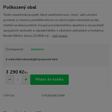
Poškozený obal
Tento stavitelský projekt, který zaměstná ruce i mysl, vám umožní
postavit si slavnou pamětihodnost se všemi jejími výraznými prvky,
včetně neoklasicistních sloupů prezidentského apartmá a sloupořadí
spojujících východní a západní křídlo s okolními zahradami a fontánou.
Model Bílého domu (21054) od ...
celý popis
Dostupnost
skladem
k odeslání následující pracovní den
3 290 Kč
/
ks
Přidat do košíku
EAN kód:
5702016617368