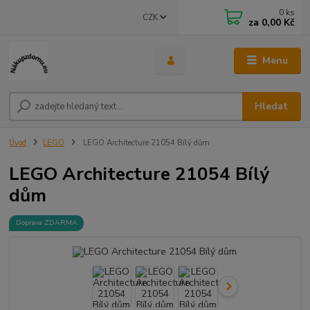
0
ks
CZK
za
0,00 Kč
Menu
Hledat
Úvod
LEGO
LEGO Architecture 21054 Bílý dům
LEGO Architecture 21054 Bílý
dům
Doprava ZDARMA