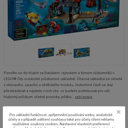
Ponořte se do hlubin za žralokem, rejnokem a týmem výzkumníků v
LEGO® City oceánské průzkumné základně. Úžasná základna se skládá
z obývacího, spacího a věděckého modulu. Jednotlivé části se dají
přeskládávat a najdete v nich vše, co budete potřebovat pro váš
hlubinný průzkum, včetně ponorky, jeřábu...
celý popis
Dostupnost
skladem
Pro základní funkčnost, zpříjemnění používání webu, analytické
účely a v případě udělení souhlasu také pro účely cílení reklamy
k odeslání následující pracovní den
využíváme soubory cookies. Nastavení vlastních preferencí