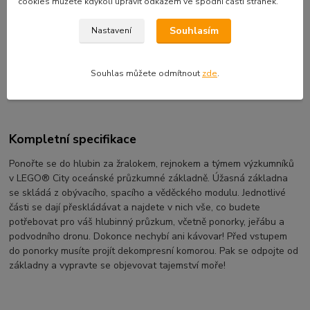
cookies můžete kdykoli upravit odkazem ve spodní části stránek.
2 790 Kč
/
ks
Souhlasím
Nastavení
Přidat do košíku
Souhlas můžete odmítnout
zde
.
EAN kód:
5702016617993
Kompletní specifikace
Ponořte se do hlubin za žralokem, rejnokem a týmem výzkumníků
v LEGO® City oceánské průzkumné základně. Úžasná základna
se skládá z obývacího, spacího a věděckého modulu. Jednotlivé
části se dají přeskládávat a najdete v nich vše, co budete
potřebovat pro váš hlubinný průzkum, včetně ponorky, jeřábu a
podvodního dronu. Dokonce nechybí ani kávovar! Před vstupem
do ponorky musíte projít dekompresní komorou. Pak se odpojte od
základny a vypravte se objevovat tajemství moře!