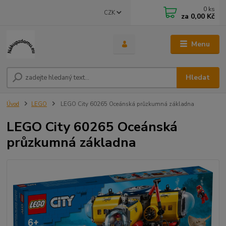
0
ks
CZK
za
0,00 Kč
Menu
Hledat
Úvod
LEGO
LEGO City 60265 Oceánská průzkumná základna
LEGO City 60265 Oceánská
průzkumná základna