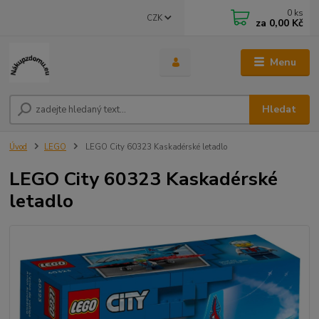
0
ks
CZK
za
0,00 Kč
Menu
Hledat
Úvod
LEGO
LEGO City 60323 Kaskadérské letadlo
LEGO City 60323 Kaskadérské
letadlo