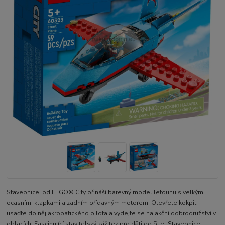
Stavebnice od LEGO® City přináší barevný model letounu s velkými
ocasními klapkami a zadním přídavným motorem. Otevřete kokpit,
usaďte do něj akrobatického pilota a vydejte se na akční dobrodružství v
oblacích. Fascinující stavitelský zážitek pro děti od 5 let Stavebnice