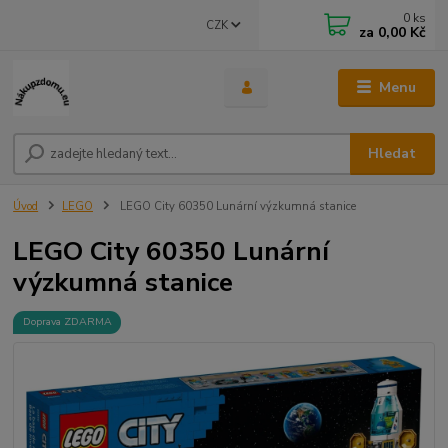
0
ks
CZK
za
0,00 Kč
Menu
Hledat
Úvod
LEGO
LEGO City 60350 Lunární výzkumná stanice
LEGO City 60350 Lunární
výzkumná stanice
Doprava ZDARMA