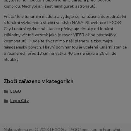
ubytovacího modulu s laboratořemi, garáží a přechodovou
komorou. Nechybí ani šest minifigurek astronautů.
Přistaňte v lunárním modulu a vydejte se na úžasná dobrodružství
s lunární výzkumnou stanicí ve stylu NASA. Stavebnice LEGO®
City Lunární výzkumná stanice překypuje detaily od lunární
základny včetně vozítek jako je rover VIPER až po postavičky
kosmonautů. Hledejte život mimo naši planetu a zkoumejte
mimozemský povrch. Hlavní dominantou je ucelená lunární stanice
o rozměrech přes 13 cm na výšku, 40 cm na šířku a 25 cm do
hloubky
Zboží zařazeno v kategoriích
LEGO
Lego City
Nakupzdomu.eu © 2023 LEGO® a LEGO logo jsou ochrannými