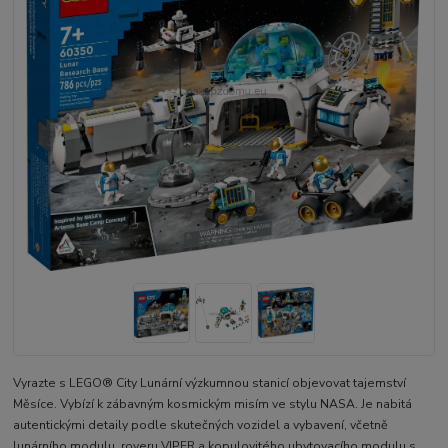
Vyrazte s LEGO® City Lunární výzkumnou stanicí objevovat tajemství
Měsíce. Vybízí k zábavným kosmickým misím ve stylu NASA. Je nabitá
autentickými detaily podle skutečných vozidel a vybavení, včetně
lunárního modulu, roveru VIPER a kopulovitého ubytovacího modulu s