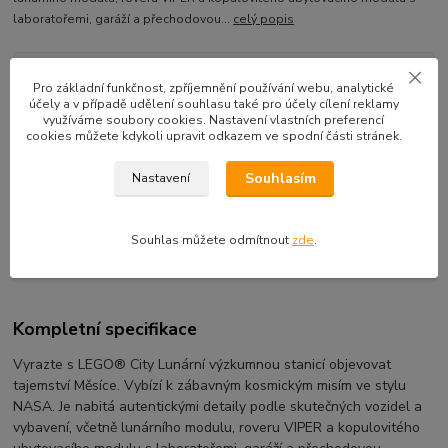
laboratořemi, garáží a přechodovou...
celý popis
Dostupnost
skladem
Pro základní funkčnost, zpříjemnění používání webu, analytické
účely a v případě udělení souhlasu také pro účely cílení reklamy
k odeslání následující pracovní den
využíváme soubory cookies. Nastavení vlastních preferencí
cookies můžete kdykoli upravit odkazem ve spodní části stránek.
3 425 Kč
/
ks
Souhlasím
Nastavení
Přidat do košíku
Souhlas můžete odmítnout
zde
.
EAN kód:
5702017161792
Kompletní specifikace
Vyrazte s LEGO® City Lunární výzkumnou stanicí objevovat
tajemství Měsíce. Vybízí k zábavným kosmickým misím ve stylu
NASA. Je nabitá autentickými detaily podle skutečných vozidel a
vybavení, včetně lunárního modulu, roveru VIPER a kopulovitého