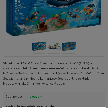
Stavebnice LEGO® City Průzkumná ponorka potápěčů (60377) pro
stavitele od 5 let dětem přinese nekonečně nápaditá dobrodružství.
Nafukovací loď má celou řadu realistických prvků včetně funkčního jeřábu.
Součástí je také miniponorka, korálový útes a truhla s pokladem.
Najdete v ní také 3 minifigurky p...
celý popis
Dostupnost
skladem
k odeslání následující pracovní den