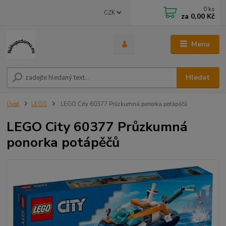
0
ks
CZK
za
0,00 Kč
Menu
Hledat
Úvod
LEGO
LEGO City 60377 Průzkumná ponorka potápěčů
LEGO City 60377 Průzkumná
ponorka potápěčů