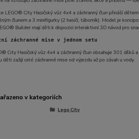
e na vzrušující záchranné mise plné stavění, akce a příběhů — ide
e LEGO® City Hasičský vůz 4x4 a záchranný člun přináší dětem o
ným člunem a 3 minifigurky (2 hasiči, táborník). Model je koncipov
LEGO® Builder mají děti k dispozici interaktivní 3D návod pro sna
tní záchranné mise v jednom setu
 City Hasičský vůz 4x4 a záchranný člun obsahuje 301 dílků a při
 děti zažijí celé záchranné mise od výjezdu až po zásah u vody.
zařazeno v kategoriích
Lego City