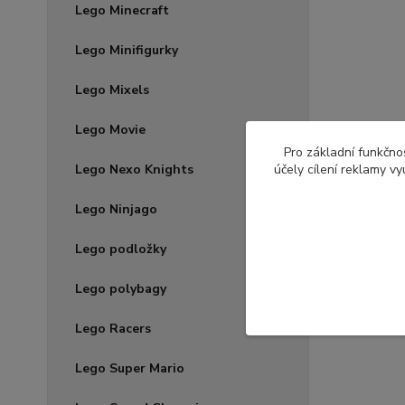
Lego Minecraft
Lego Minifigurky
Lego Mixels
Lego Movie
Pro základní funkčnos
Lego Nexo Knights
účely cílení reklamy v
Lego Ninjago
Lego podložky
Lego polybagy
Lego Racers
Lego Super Mario