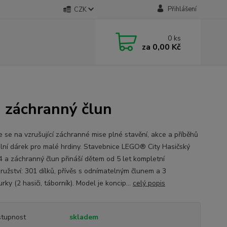
Přihlášení
CZK
0
ks
za
0,00 Kč
 záchranný člun
e se na vzrušující záchranné mise plné stavění, akce a příběhů
lní dárek pro malé hrdiny. Stavebnice LEGO® City Hasičský
4 a záchranný člun přináší dětem od 5 let kompletní
ružství: 301 dílků, přívěs s odnímatelným člunem a 3
urky (2 hasiči, táborník). Model je koncip...
celý popis
tupnost
skladem