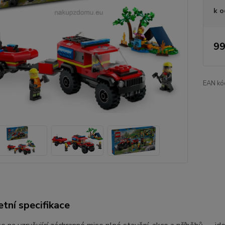
k o
99
EAN kó
tní specifikace