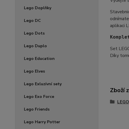
Vydejte s
Lego Doplňky
Stavebnic
odnímatel
Lego DC
aplikaci 
Lego Dots
Komple
Lego Duplo
Set LEGO®
Díky tomu
Lego Education
Lego Elves
Lego Exluzívní sety
Zboží 
Lego Exo Force
LEGO
Lego Friends
Lego Harry Potter