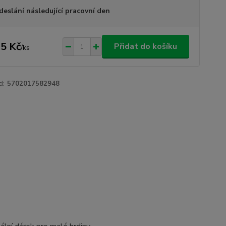
deslání následující pracovní den
5 Kč
Přidat do košíku
/
ks
d:
5702017582948