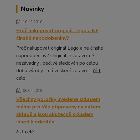
Novinky
10.12.2018
Proč nakupovat originál Lego a NE
čínské napodobeniny?
Proč nakupovat originál Lego a ne čínské
napodobeniny? Originál je zdravotně
nezávadný , pečlivě sledován po celou
dobu výroby , má veškeré zdravot...
číst
celé
06.04.2018
Všechny položky uvedené skladem
máme pro Vás připraveny na našem
skladě a jsou skutečně skladem
ihned k odeslání .
číst celé