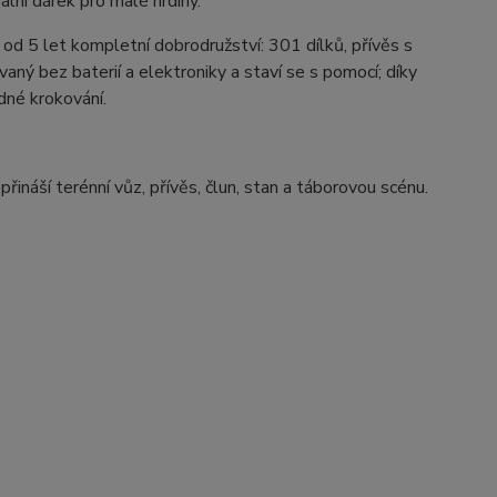
ální dárek pro malé hrdiny.
d 5 let kompletní dobrodružství: 301 dílků, přívěs s
aný bez baterií a elektroniky a staví se s pomocí; díky
dné krokování.
náší terénní vůz, přívěs, člun, stan a táborovou scénu.