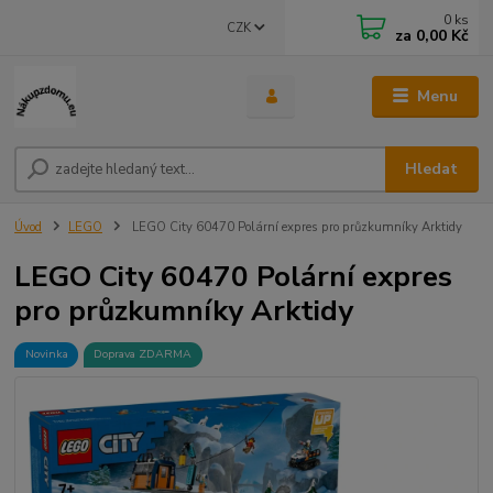
0
ks
CZK
za
0,00 Kč
Menu
Hledat
Úvod
LEGO
LEGO City 60470 Polární expres pro průzkumníky Arktidy
LEGO City 60470 Polární expres
pro průzkumníky Arktidy
Novinka
Doprava ZDARMA