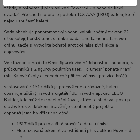
Motorizovaná lokomotiva se sněžným pluhem přináší reálné jízdní
zážitky a ovládáte ji přes aplikaci Powered Up nebo dálkový
ovladač. Pro chod motoru je potřeba 10× AAA (LR03) baterií, které
nejsou součástí balení.
Sada obsahuje panoramatický vagón, valník, sněžný traktor, 22
dílků kolejí, horský tunel s funkcí padajícího kamení a lanovou
dráhu, takže si vytvoříte bohaté arktické mise plné akce a
objevování.
Ve stavebnici najdete 6 minifigurek včetně Johnnyho Thundera, 5
průzkumníků a 2 figurky polárních lišek. To umožní bohaté hraní
rolí, týmové úkoly a jednoduché příběhové mise pro více hráčů.
sestavování z 1517 dílků je promyšlené a zábavné; balení
obsahuje tištěný návod a digitální 3D návod v aplikaci LEGO
Builder, kde můžete model přibližovat, otáčet a sledovat postup
stavby krok za krokem. Stavění je dlouhodobý projekt a
doporučujeme ho dělat společně.
1517 dílků pro rozsáhlé stavění a detailní mise
Motorizovaná lokomotiva ovládaná přes aplikaci Powered
Up