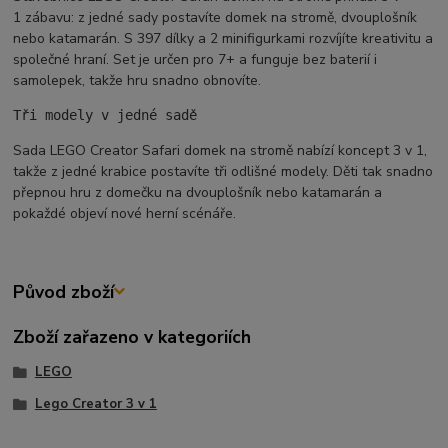
1 zábavu: z jedné sady postavíte domek na stromě, dvouplošník
nebo katamarán. S 397 dílky a 2 minifigurkami rozvíjíte kreativitu a
společné hraní. Set je určen pro 7+ a funguje bez baterií i
samolepek, takže hru snadno obnovíte.
Tři modely v jedné sadě
Sada LEGO Creator Safari domek na stromě nabízí koncept 3 v 1,
takže z jedné krabice postavíte tři odlišné modely. Děti tak snadno
přepnou hru z domečku na dvouplošník nebo katamarán a
pokaždé objeví nové herní scénáře.
Původ zboží
Zboží zařazeno v kategoriích
LEGO
Lego Creator 3 v 1