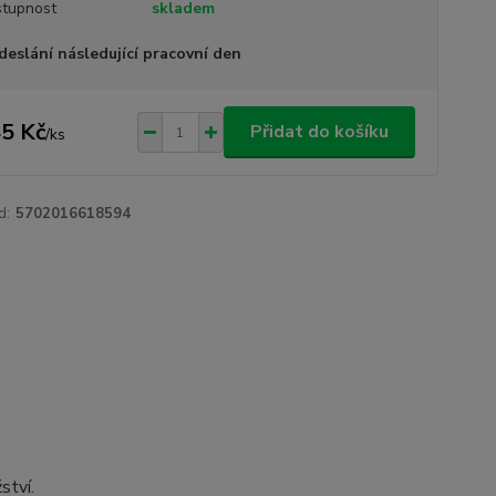
tupnost
skladem
deslání následující pracovní den
5 Kč
Přidat do košíku
/
ks
d:
5702016618594
ství.