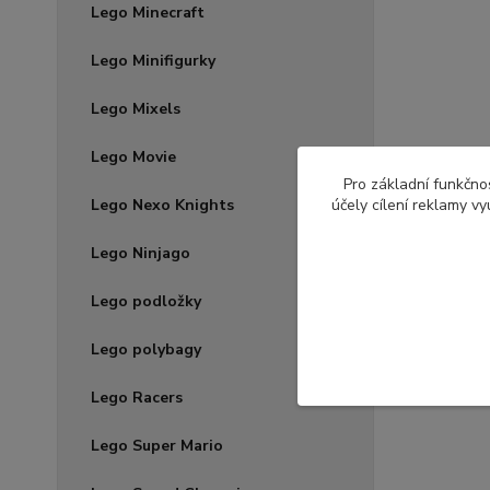
Lego Minecraft
Lego Minifigurky
Lego Mixels
Lego Movie
Pro základní funkčnos
Lego Nexo Knights
účely cílení reklamy v
Lego Ninjago
Lego podložky
Lego polybagy
Lego Racers
Lego Super Mario