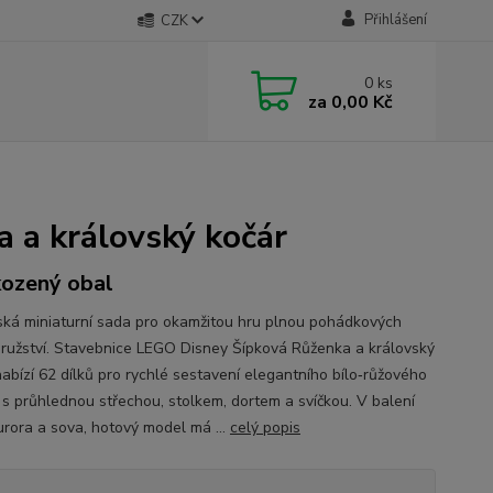
Přihlášení
CZK
0
ks
za
0,00 Kč
 a královský kočár
ozený obal
ská miniaturní sada pro okamžitou hru plnou pohádkových
ružství. Stavebnice LEGO Disney Šípková Růženka a královský
nabízí 62 dílků pro rychlé sestavení elegantního bílo‑růžového
 s průhlednou střechou, stolkem, dortem a svíčkou. V balení
urora a sova, hotový model má ...
celý popis