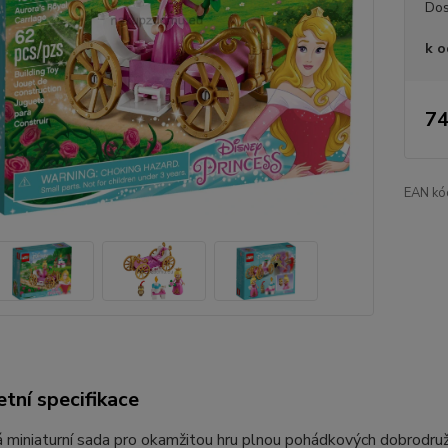
Dos
k o
74
EAN kó
tní specifikace
 miniaturní sada pro okamžitou hru plnou pohádkových dobrodruž