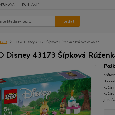
NAKUPOVAT
KONTAKTY
Hledat
LEGO
LEGO Disney 43173 Šípková Růženka a královský kočár
 Disney 43173 Šípková Růženka
Pošk
Králov
dobrod
kočár 
kočáru
jsou A