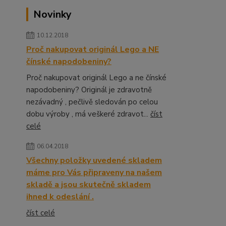
Novinky
10.12.2018
Proč nakupovat originál Lego a NE
čínské napodobeniny?
Proč nakupovat originál Lego a ne čínské
napodobeniny? Originál je zdravotně
nezávadný , pečlivě sledován po celou
dobu výroby , má veškeré zdravot...
číst
celé
06.04.2018
Všechny položky uvedené skladem
máme pro Vás připraveny na našem
skladě a jsou skutečně skladem
ihned k odeslání .
číst celé