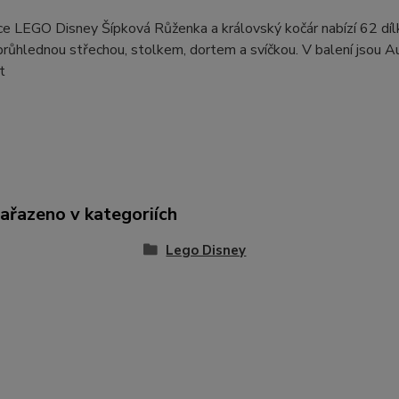
e LEGO Disney Šípková Růženka a královský kočár nabízí 62 dílk
průhlednou střechou, stolkem, dortem a svíčkou. V balení jsou A
et
zařazeno v kategoriích
Lego Disney