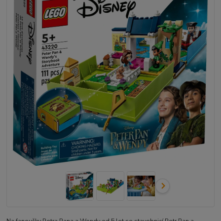
Na fanoušky Petra Pana a Wendy od 5 let se stavebnicí Petr Pan a