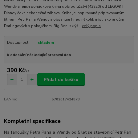
Wendy a jejich pohádková kniha dobrodružství (43220) od LEGO® ǀ
Disney čeká nekonečná zábava. Kniha je inspirovaná připravovaným
filmem Petr Pan a Wendy a obsahuje hned několik míst jako je dům
Darlingových s pokojíčkem, Big Ben, skrýš...
celý popis
Dostupnost
skladem
k odeslání následující pracovní den
390 Kč
/
ks
Přidat do košíku
EAN kód:
5702017424873
Kompletní specifikace
Na fanoušky Petra Pana a Wendy od 5 let se stavebnicí Petr Pan