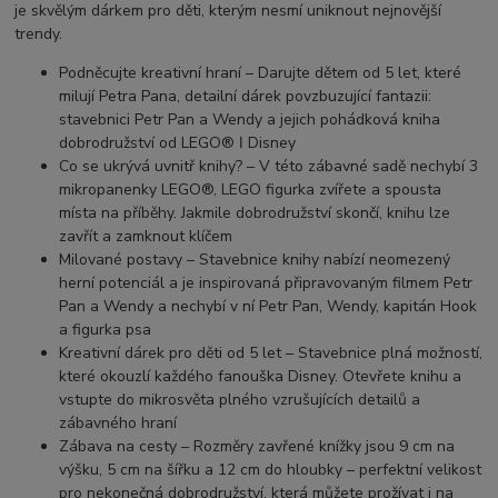
je skvělým dárkem pro děti, kterým nesmí uniknout nejnovější
trendy.
Podněcujte kreativní hraní – Darujte dětem od 5 let, které
milují Petra Pana, detailní dárek povzbuzující fantazii:
stavebnici Petr Pan a Wendy a jejich pohádková kniha
dobrodružství od LEGO® ǀ Disney
Co se ukrývá uvnitř knihy? – V této zábavné sadě nechybí 3
mikropanenky LEGO®, LEGO figurka zvířete a spousta
místa na příběhy. Jakmile dobrodružství skončí, knihu lze
zavřít a zamknout klíčem
Milované postavy – Stavebnice knihy nabízí neomezený
herní potenciál a je inspirovaná připravovaným filmem Petr
Pan a Wendy a nechybí v ní Petr Pan, Wendy, kapitán Hook
a figurka psa
Kreativní dárek pro děti od 5 let – Stavebnice plná možností,
které okouzlí každého fanouška Disney. Otevřete knihu a
vstupte do mikrosvěta plného vzrušujících detailů a
zábavného hraní
Zábava na cesty – Rozměry zavřené knížky jsou 9 cm na
výšku, 5 cm na šířku a 12 cm do hloubky – perfektní velikost
pro nekonečná dobrodružství, která můžete prožívat i na