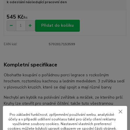
k odeslání následující pracovní den
545 Kč
/
ks
Přidat do košíku
EAN kód:
5702017153599
Kompletní specifikace
Obohaťte koupání o pořádnou porci legrace s rozkošným
hrochem, roztomilou kachnou a ledním medvědem. 3 zvířátka sedí
v plovoucích kruzích, které se dají spojit a mají různé barvy.
Nechybí ani kyblík na polévání zvířátek a mráček, ze kterého prší.
Kruhy lze otevřít pro snadné čištění, takže tuto všestrannou
vývojovou hračku vždy snadno umyjete. plavou. Snadno
Pro základní funkčnost, zpříjemnění používání webu, analytické
omyvatelná hračka poskytne těm nejmenším ve vaně dlouhé
účely a v případě udělení souhlasu také pro účely cílení reklamy
hodiny zábavy.
využíváme soubory cookies. Nastavení vlastních preferencí
cookies můžete kdykoli upravit odkazem ve spodní části stránek.