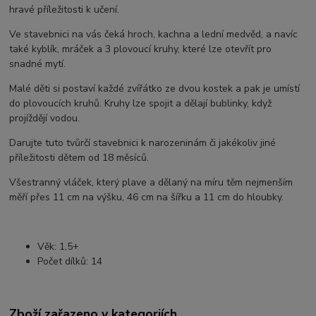
hravé příležitosti k učení.
Ve stavebnici na vás čeká hroch, kachna a lední medvěd, a navíc
také kyblík, mráček a 3 plovoucí kruhy, které lze otevřít pro
snadné mytí.
Malé děti si postaví každé zvířátko ze dvou kostek a pak je umístí
do plovoucích kruhů. Kruhy lze spojit a dělají bublinky, když
projíždějí vodou.
Darujte tuto tvůrčí stavebnici k narozeninám či jakékoliv jiné
příležitosti dětem od 18 měsíců.
Všestranný vláček, který plave a dělaný na míru těm nejmenším
měří přes 11 cm na výšku, 46 cm na šířku a 11 cm do hloubky.
Věk: 1,5+
Počet dílků: 14
Zboží zařazeno v kategoriích