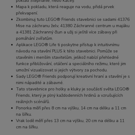
poklad Stephanie, nebo Kacey.
Mapa k pokladu, která reaguje na vodu, přidá prvek
překvapení.
Zkombinuj tuto LEGO® Friends stavebnici se sadami 41376
Mise na záchranu želv, 41380 Záchranné centrum u majáku
a 41381 Záchranný člun a užij si ještě více zábavy při
pomáhání zvířatům.
Aplikace LEGO® Life ti poskytne přístup k intuitivnímu
návodu na stavění PLUS k této stavebnici. Pomůže se
stavěním i menším stavitelům, jelikož nabízí přehledné
funkce přibližování, otáčení a speciálního režimu, které jim
umožní vizualizovat si jejich výtvory za pochodu.
Sady LEGO® Friends podporují kreativní hraní a stavění je s
nimi nápadité a zábavné.
Tato stavebnice pro holky a kluky je součástí světa LEGO®
Friends, který je plný každodenních hrdinů a vzrušujících
reálných scénářů.
Ponorka měří přes 8 cm na výšku, 14 cm na délku a 11 cm
na šířku.
Vrak lodě měří přes 13 cm na výšku, 20 cm na délku a 11
cm na šířku.