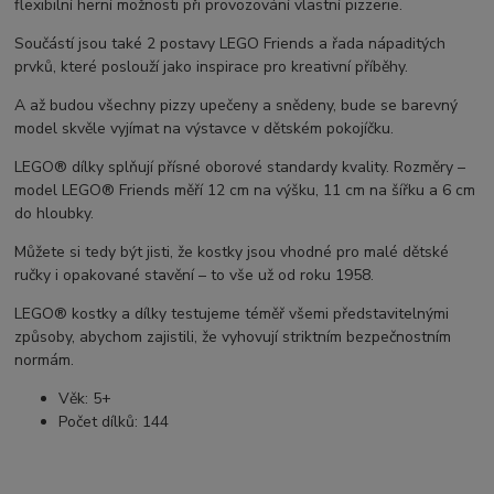
flexibilní herní možnosti při provozování vlastní pizzerie.
Součástí jsou také 2 postavy LEGO Friends a řada nápaditých
prvků, které poslouží jako inspirace pro kreativní příběhy.
A až budou všechny pizzy upečeny a snědeny, bude se barevný
model skvěle vyjímat na výstavce v dětském pokojíčku.
LEGO® dílky splňují přísné oborové standardy kvality. Rozměry –
model LEGO® Friends měří 12 cm na výšku, 11 cm na šířku a 6 cm
do hloubky.
Můžete si tedy být jisti, že kostky jsou vhodné pro malé dětské
ručky i opakované stavění – to vše už od roku 1958.
LEGO® kostky a dílky testujeme téměř všemi představitelnými
způsoby, abychom zajistili, že vyhovují striktním bezpečnostním
normám.
Věk: 5+
Počet dílků: 144