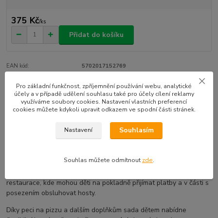
375 Kč
/
ks
Přidat do košíku
EAN kód:
5702017152769
Pro základní funkčnost, zpříjemnění používání webu, analytické
účely a v případě udělení souhlasu také pro účely cílení reklamy
Kompletní specifikace
využíváme soubory cookies. Nastavení vlastních preferencí
cookies můžete kdykoli upravit odkazem ve spodní části stránek.
Nakopněte dětskou kreativitu prostřednictvím zábavné stavebnice
LEGO® Friends Pizzerie v městečku Heartlake.
Souhlasím
Nastavení
Kuchtíci ve věku od 5 let si mohou hrát na provoz vlastní pizzerie.
Sada obsahuje také množství tematických detailů a doplňků.
Souhlas můžete odmítnout
zde
.
Přesně jako ve skutečnosti. Stavebnice obsahuje model
restaurace, kde mohou děti na pokladně přijímat platby a v části s
posezením obsluhovat hosty.
Díky peci na pizzu a dalším doplňkům sada dětem nabídne