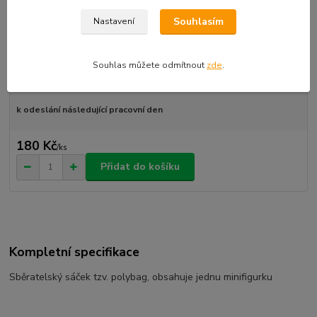
Souhlasím
Nastavení
Sběratelský sáček tzv. polybag, obsahuje jednu minifigurku
celý popis
Souhlas můžete odmítnout
zde
.
Dostupnost
skladem
k odeslání následující pracovní den
180 Kč
/
ks
Přidat do košíku
Kompletní specifikace
Sběratelský sáček tzv. polybag, obsahuje jednu minifigurku