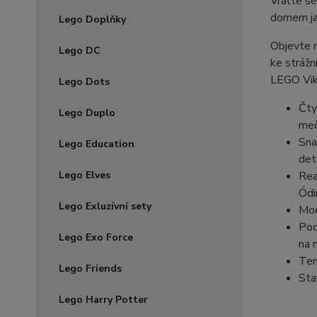
Vraťte se
domem jarl
Lego Doplňky
Objevte n
Lego DC
ke strážn
LEGO Viki
Lego Dots
Čty
Lego Duplo
meče
Sna
Lego Education
deta
Rea
Lego Elves
Ódi
Lego Exluzívní sety
Mod
Pod
Lego Exo Force
na 
Ten
Lego Friends
Sta
Lego Harry Potter