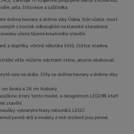
343). Zahrnuje tři vzájemně propojené sekce s kovárnou,
áře, jarla, štítovnice a lučištníka.
ěnými dvěma havrany a dvěma vlky Ódina, trůn vůdce, most
avených z kostek odkazujících na klasické stavebnice
provedou všemi fázemi kreativního stavění.
raně a doplňky, včetně několika štítů, štětce, kladiva,
strážní věže můžete odstranit stěnu, abyste obdivovali
vyryté runy na skále, štíty se dvěma havrany a dvěma vlky
6 cm široký a 26 cm hluboký.
anouškovi, který tento model, a designérech LEGO®, kteří
né stavění.
noušky, vybranými hlasy milovníků LEGO .
emuž pevně drží a modely z nich složené jsou pevné.