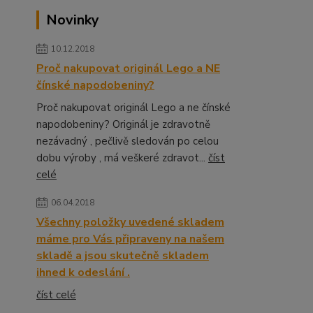
Novinky
10.12.2018
Proč nakupovat originál Lego a NE
čínské napodobeniny?
Proč nakupovat originál Lego a ne čínské
napodobeniny? Originál je zdravotně
nezávadný , pečlivě sledován po celou
dobu výroby , má veškeré zdravot...
číst
celé
06.04.2018
Všechny položky uvedené skladem
máme pro Vás připraveny na našem
skladě a jsou skutečně skladem
ihned k odeslání .
číst celé