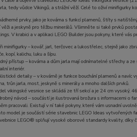
 v čase a objevte stavebnici LEGO® Ideas Vikingská vesnice (21
a, tedy vůdce Vikingů, a strážní věží. Celé to oživí minifigurky kov
ádherné prvky, jako je kovárna s funkcí plamenů, štíty s natišt
í věži a jeskyně pro těžbu minerálů. Všimněte si také prvků post
ngs. V krabici a v aplikaci LEGO Builder jsou pokyny, které vás 
ři minifigurky – kovář, jarl, terčovec a lukostřelec, stejně jako zb
, kopí, kalichu, luku a šípu.
dný přístup – kovárna a dům jarla mají odnímatelné střechy a ze 
ilní interiér.
listické detaily – v kovárně je funkce bouchání plamenů a navíc 
na, trůn jarla, most, jeskyně s minerály a mnoho dalších prvků.
el vikingské vesnice se skládá ze tří sekcí a je 24 cm vysoký, 4
robný návod – součástí je ilustrovaná brožura s informacemi o f
něm pracovali. Existují v ní také pokyny, které vám usnadní uvolně
to model je součástí série stavebnic LEGO Ideas vytvořených fa
vebnice LEGO® splňují vysoké oborové standardy kvality, díky č