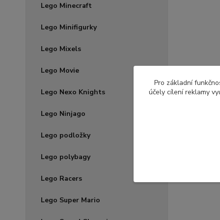
Lego Minecraft
Lego Minifigurky
Lego Mixels
Lego Movie
Pro základní funkčnos
Lego Nexo Knights
účely cílení reklamy v
Lego Ninjago
Lego podložky
Lego polybagy
Lego Racers
Lego Super Mario