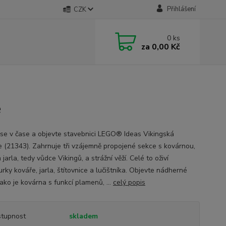
Přihlášení
CZK
0
ks
za
0,00 Kč
e
 se v čase a objevte stavebnici LEGO® Ideas Vikingská
e (21343). Zahrnuje tři vzájemně propojené sekce s kovárnou,
arla, tedy vůdce Vikingů, a strážní věží. Celé to oživí
urky kováře, jarla, štítovnice a lučištníka. Objevte nádherné
jako je kovárna s funkcí plamenů, ...
celý popis
tupnost
skladem