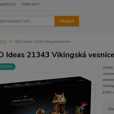
NAKUPOVAT
KONTAKTY
Hledat
LEGO
LEGO Ideas 21343 Vikingská vesnice
 Ideas 21343 Vikingská vesnic
 ZDARMA
Vraťte
vesnic
domem j
minifig
prvky, 
Dos