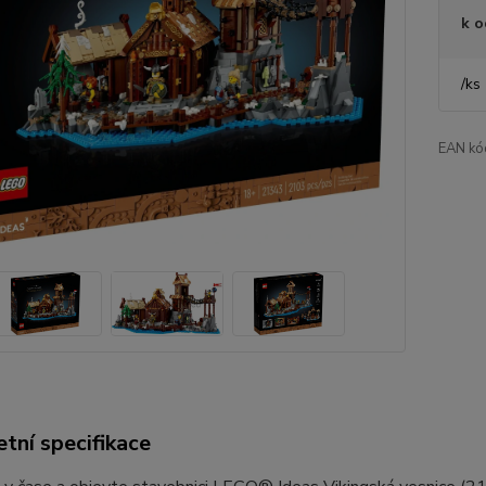
k o
/
ks
EAN kó
tní specifikace