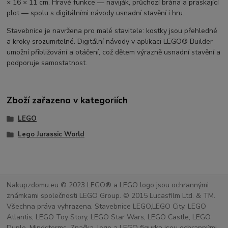
× 16 × 11 cm. Hravé funkce — naviják, průchozí brána a praskající
plot — spolu s digitálními návody usnadní stavění i hru.
Stavebnice je navržena pro malé stavitele: kostky jsou přehledné
a kroky srozumitelné. Digitální návody v aplikaci LEGO® Builder
umožní přibližování a otáčení, což dětem výrazně usnadní stavění a
podporuje samostatnost.
Zboží zařazeno v kategoriích
LEGO
Lego Jurassic World
Nakupzdomu.eu © 2023 LEGO® a LEGO logo jsou ochrannými
známkami společnosti LEGO Group. © 2015 Lucasfilm Ltd. & TM.
Všechna práva vyhrazena. Stavebnice LEGO,LEGO City, LEGO
Atlantis, LEGO Toy Story, LEGO Star Wars, LEGO Castle, LEGO
Duplo, Mindstorms. Značka, logo a LEGO figurka jsou ochrannými