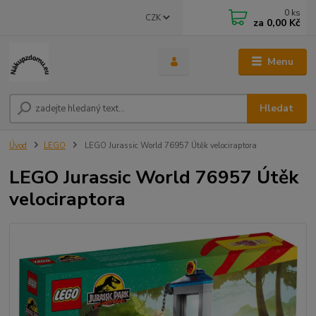
0
ks
CZK
za
0,00 Kč
Menu
Hledat
Úvod
LEGO
LEGO Jurassic World 76957 Útěk velociraptora
LEGO Jurassic World 76957 Útěk
velociraptora