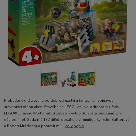
Probuďte v dítěti touhu po dobrodružství a fantazii s napínavou
stavebnicí plnou akce. Stavebnice LEGO Útěk velociraptora z řady
LEGO® Jurassic World nabízí zábavný vstup do světa dinosaurů pro
děti od 4 let. Sada má 137 dílků, obsahuje 2 minifigurky (Ellie Sattlerová
a Robert Muldoon) a postavit mů...
celý popis