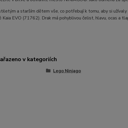
tiletým a starším dětem vše, co potřebují k tomu, aby si užívaly
 Kaia EVO (71762). Drak má pohyblivou čelist, hlavu, ocas a tlapky
zařazeno v kategoriích
Lego Ninjago