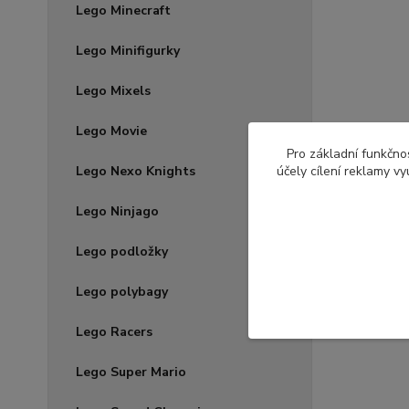
Lego Minecraft
Lego Minifigurky
Lego Mixels
Lego Movie
Pro základní funkčnos
Lego Nexo Knights
účely cílení reklamy v
Lego Ninjago
Lego podložky
Lego polybagy
Lego Racers
Lego Super Mario