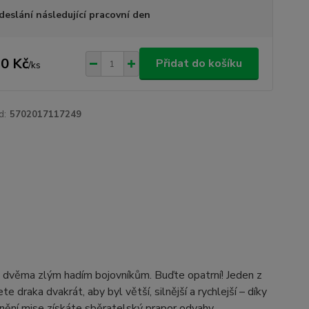
deslání následující pracovní den
0 Kč
Přidat do košíku
/
ks
d:
5702017117249
i dvěma zlým hadím bojovníkům. Buďte opatrní! Jeden z
 draka dvakrát, aby byl větší, silnější a rychlejší – díky
ění mise získáte sběratelský prapor odvahy.