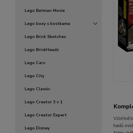
Lego Batman Movie
Lego boxy s kostkama
Lego Brick Sketches
Lego BrickHeadz
Lego Cars
Lego City
Lego Classic
Lego Creator 3 v 1
Komple
Lego Creator Expert
Vzlétněte
hadů ovlá
Lego Disney
tomu zvít