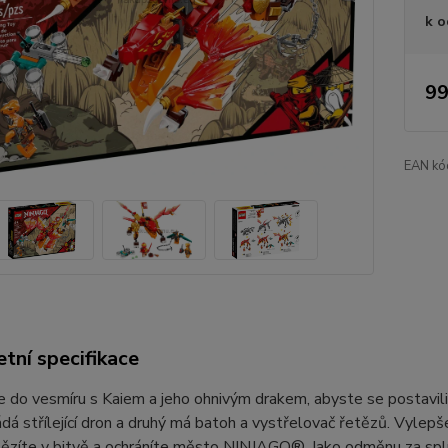
k o
99
EAN kó
tní specifikace
 do vesmíru s Kaiem a jeho ohnivým drakem, abyste se postavil
dá střílející dron a druhý má batoh a vystřelovač řetězů. Vylepšete
ězíte v bitvě a ochráníte město NINJAGO®. Jako odměnu za spln