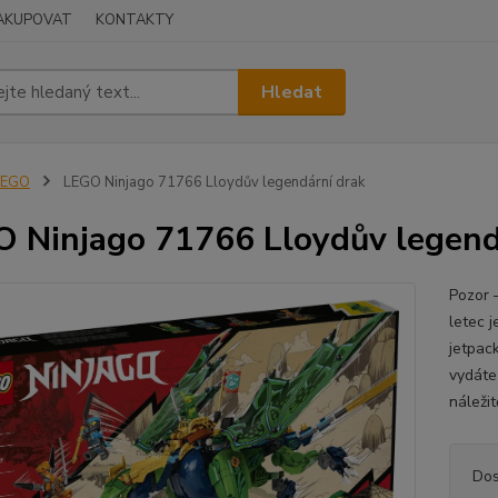
NAKUPOVAT
KONTAKTY
Hledat
LEGO
LEGO Ninjago 71766 Lloydův legendární drak
 Ninjago 71766 Lloydův legend
Pozor 
letec 
jetpack
vydáte
náležit
Dos