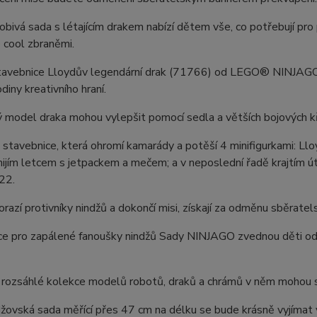
bivá sada s létajícím drakem nabízí dětem vše, co potřebují pro p
 cool zbraněmi.
tavebnice Lloydův legendární drak (71766) od LEGO® NINJAGO® n
diny kreativního hraní.
 model draka mohou vylepšit pomocí sedla a větších bojových kř
stavebnice, která ohromí kamarády a potěší 4 minifigurkami: Ll
ijím letcem s jetpackem a mečem; a v neposlední řadě krajtím ú
22.
orazí protivníky nindžů a dokončí misi, získají za odměnu sběratel
ce pro zapálené fanoušky nindžů Sady NINJAGO zvednou děti od 
rozsáhlé kolekce modelů robotů, draků a chrámů v něm mohou spoj
žovská sada měřící přes 47 cm na délku se bude krásně vyjímat 