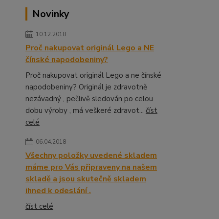
Novinky
10.12.2018
Proč nakupovat originál Lego a NE
čínské napodobeniny?
Proč nakupovat originál Lego a ne čínské
napodobeniny? Originál je zdravotně
nezávadný , pečlivě sledován po celou
dobu výroby , má veškeré zdravot...
číst
celé
06.04.2018
Všechny položky uvedené skladem
máme pro Vás připraveny na našem
skladě a jsou skutečně skladem
ihned k odeslání .
číst celé