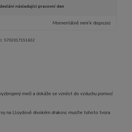
deslání následující pracovní den
Momentálně není k dispozici
d:
5702017151632
 vyzbrojený meči a dokáže se vznést do vzduchu pomocí
itvy na Lloydově divokém drakovi, musíte tohoto tvora