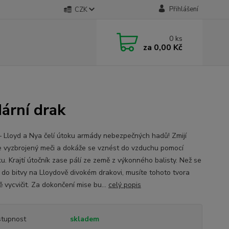
Přihlášení
CZK
0
ks
za
0,00 Kč
ární drak
– Lloyd a Nya čelí útoku armády nebezpečných hadů! Zmijí
je vyzbrojený meči a dokáže se vznést do vzduchu pomocí
u. Krajtí útočník zase pálí ze země z výkonného balisty. Než se
 do bitvy na Lloydově divokém drakovi, musíte tohoto tvora
ě vycvičit. Za dokončení mise bu...
celý popis
tupnost
skladem