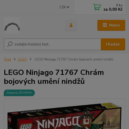
0
ks
CZK
za
0,00 Kč
Menu
Hledat
Úvod
LEGO
LEGO Ninjago 71767 Chrám bojových umění nindžů
LEGO Ninjago 71767 Chrám
bojových umění nindžů
Doprava ZDARMA