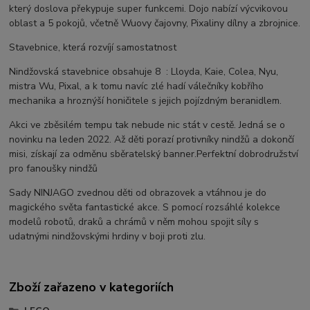
který doslova překypuje super funkcemi. Dojo nabízí výcvikovou
oblast a 5 pokojů, včetně Wuovy čajovny, Pixaliny dílny a zbrojnice.
Stavebnice, která rozvíjí samostatnost
Nindžovská stavebnice obsahuje 8 : Lloyda, Kaie, Colea, Nyu,
mistra Wu, Pixal, a k tomu navíc zlé hadí válečníky kobřího
mechanika a hroznýší honičitele s jejich pojízdným beranidlem.
Akci ve zběsilém tempu tak nebude nic stát v cestě. Jedná se o
novinku na leden 2022. Až děti porazí protivníky nindžů a dokončí
misi, získají za odměnu sběratelský banner.Perfektní dobrodružství
pro fanoušky nindžů
Sady NINJAGO zvednou děti od obrazovek a vtáhnou je do
magického světa fantastické akce. S pomocí rozsáhlé kolekce
modelů robotů, draků a chrámů v něm mohou spojit síly s
udatnými nindžovskými hrdiny v boji proti zlu.
Zboží zařazeno v kategoriích