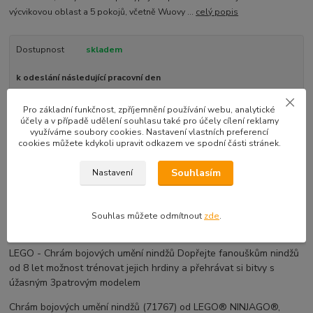
výcvikovou oblast a 5 pokojů, včetně Wuovy ...
celý popis
Dostupnost
skladem
k odeslání následující pracovní den
Pro základní funkčnost, zpříjemnění používání webu, analytické
3 890 Kč
/
ks
účely a v případě udělení souhlasu také pro účely cílení reklamy
využíváme soubory cookies. Nastavení vlastních preferencí
Přidat do košíku
cookies můžete kdykoli upravit odkazem ve spodní části stránek.
Souhlasím
Nastavení
EAN kód:
5702017151649
Souhlas můžete odmítnout
zde
.
Kompletní specifikace
LEGO - Chrám bojových umění nindžů Dopřejte fanouškům nindžů
od 8 let možnost trénovat jejich hrdiny a přehrávat si bitvy s
úžasným 3patrovým modelem
Chrám bojových umění nindžů (71767) od LEGO® NINJAGO®,