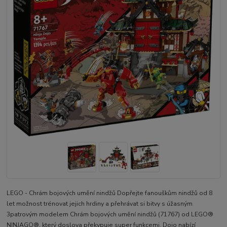
LEGO - Chrám bojových umění nindžů Dopřejte fanouškům nindžů od 8
let možnost trénovat jejich hrdiny a přehrávat si bitvy s úžasným
3patrovým modelem Chrám bojových umění nindžů (71767) od LEGO®
NINJAGO®, který doslova překypuje super funkcemi. Dojo nabízí