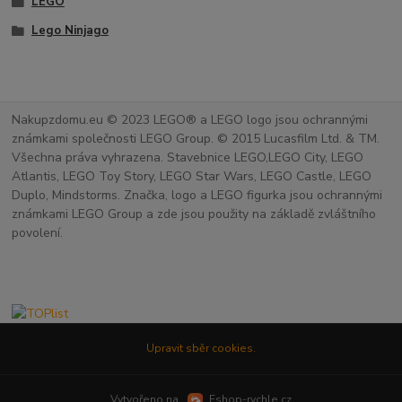
LEGO
Lego Ninjago
Nakupzdomu.eu © 2023 LEGO® a LEGO logo jsou ochrannými
známkami společnosti LEGO Group. © 2015 Lucasfilm Ltd. & TM.
Všechna práva vyhrazena. Stavebnice LEGO,LEGO City, LEGO
Atlantis, LEGO Toy Story, LEGO Star Wars, LEGO Castle, LEGO
Duplo, Mindstorms. Značka, logo a LEGO figurka jsou ochrannými
známkami LEGO Group a zde jsou použity na základě zvláštního
povolení.
Upravit sběr cookies.
Vytvořeno na
Eshop-rychle.cz