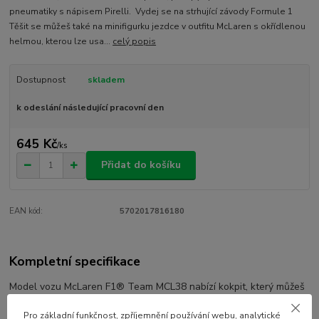
pneumatiky s nápisem Pirelli. Vydej se na strhující závody Formule 1
Těšit se můžeš také na minifigurku jezdce v outfitu McLaren s okřídlenou
helmou, kterou lze usa...
celý popis
Dostupnost
skladem
k odeslání následující pracovní den
645 Kč
/
ks
Přidat do košíku
EAN kód:
5702017816180
Kompletní specifikace
Model vozu McLaren F1® Team MCL38 nabízí kokpit, který můžeš
otevřít, zadní křídlo, rovnoběžníkovou nápravu, polepy sponzorů a
Pro základní funkčnost, zpříjemnění používání webu, analytické
širší pneumatiky s nápisem Pirelli.