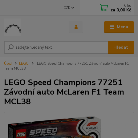
0
ks
CZK
za
0,00 Kč
Menu
Hledat
Úvod
LEGO
LEGO Speed Champions 77251 Závodní auto McLaren F1
Team MCL38
LEGO Speed Champions 77251
Závodní auto McLaren F1 Team
MCL38