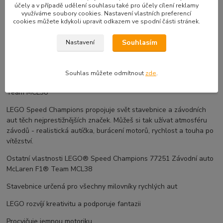
účely a v případě udělení souhlasu také pro účely cílení reklamy
využíváme soubory cookies. Nastavení vlastních preferencí
Vydej se na strhující závody Formule 1
cookies můžete kdykoli upravit odkazem ve spodní části stránek.
Těšit se můžeš také na minifigurku jezdce v outfitu McLaren s
Souhlasím
Nastavení
okřídlenou helmou, kterou lze usadit do kokpitu. Vydej se na
strhující závody Formule 1. Až závod vyhraješ, vystav si model
vozu na poličce, kde ti bude neustále připomínat tvé vítězství.
Souhlas můžete odmítnout
zde
.
LEGO® Speed Champions 77251 Závodní auto McLaren F1®
Team MCL38
LEGO Speed Champions propojuje svět stavebnice a závodních
aut těch nejprestižnějších značek. Můžeš si tak užívat atmosféru
závodů - realistická autíčka, burácení motorů, rychlost a touha po
vítězství.
Ostatní vlastnosti LEGO® Speed Champions 77251 Závodní auto
McLaren F1® Team MCL38
Stavebnice určená pro všechny milovníky rychlých aut
LEGO rozvíjí kreativitu a podporuje fantazii
Procvičuje jemnou motoriku