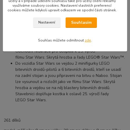
účely a v případě udělení souhlasu také pro účely cílení reklamy
využíváme soubory cookies. Nastavení vlastních preferencí
cookies můžete kdykoli upravit odkazem ve spodní části stránek.
Souhlasím
Nastavení
Kompletní specifikace
Souhlas můžete odmítnout
zde
.
Vychutnejte si stavění modelu Vojenský transportér
Obchodní federace pro dospělé k 25. výročí
filmu Star Wars: Skrytá hrozba a řady LEGO® Star Wars™.
Do vozidla Star Wars se vejdou 2 minifigurky LEGO
bitevních droidů-pilotů a 6 bitevních droidů, kteří se usadí
na zadní stojan a jsou připraveni na bitvu o Naboo. Stojan
lze vysunout a rozložit jako ve filmu Star Wars: Skrytá
hrozba a vejdou se na něj blastery bitevních droidů.
Stavebnici doplňuje kostka k oslavě 25. výročí řady
LEGO Star Wars.
261 dílků