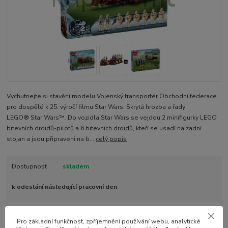
Vychutnejte si stavění modelu Vojenský transportér Obchodní federace
pro dospělé k 25. výročí filmu Star Wars: Skrytá hrozba a řady
LEGO® Star Wars™. Do vozidla Star Wars se vejdou 2 minifigurky LEGO
bitevních droidů-pilotů a 6 bitevních droidů, kteří se usadí na zadní
stojan a jsou připraveni na b...
celý popis
Dostupnost
skladem
k odeslání následující pracovní den
2 445 Kč
/
ks
Pro základní funkčnost, zpříjemnění používání webu, analytické
Přidat do košíku