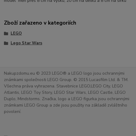
model měří přes 8 cm na výšku, 20 cm na délku a 8 cm na šířku
Zboží zařazeno v kategoriích
LEGO
Lego Star Wars
Nakupzdomu.eu © 2023 LEGO® a LEGO logo jsou ochrannými
známkami společnosti LEGO Group. © 2015 Lucasfilm Ltd. & TM.
Všechna práva vyhrazena. Stavebnice LEGO,LEGO City, LEGO
Atlantis, LEGO Toy Story, LEGO Star Wars, LEGO Castle, LEGO
Duplo, Mindstorms. Značka, logo a LEGO figurka jsou ochrannými
známkami LEGO Group a zde jsou použity na základě zvláštního
povolení.