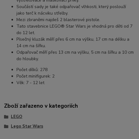
vystřelovače a maskovací prvky.
Součástí sady je také odpařovač vlhkosti, který poslouží
jako terč k nácviku střelby.
Mezi zbraněmi najdeš 2 blasterové pistole.
Tato stavebnice LEGO® Star Wars je vhodná pro děti od 7
do 12 let.
Písečný kluzák měří přes 6 cm na výšku, 17 cm na délku a
14 cm na šířku.
Odpařovač měří přes 13 cm na výšku, 5 cm na šířku a 10 cm
do hloubky.
Počet dílků: 278
Počet minifigurek: 2
Věk: 7 - 12 let
Zboží zařazeno v kategoriích
LEGO
Lego Star Wars