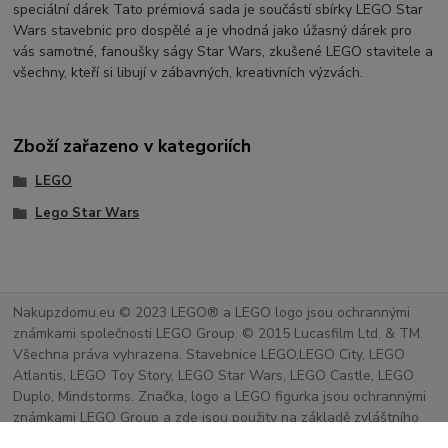
speciální dárek Tato prémiová sada je součástí sbírky LEGO Star
Wars stavebnic pro dospělé a je vhodná jako úžasný dárek pro
vás samotné, fanoušky ságy Star Wars, zkušené LEGO stavitele a
všechny, kteří si libují v zábavných, kreativních výzvách.
Zboží zařazeno v kategoriích
LEGO
Lego Star Wars
Nakupzdomu.eu © 2023 LEGO® a LEGO logo jsou ochrannými
známkami společnosti LEGO Group. © 2015 Lucasfilm Ltd. & TM.
Všechna práva vyhrazena. Stavebnice LEGO,LEGO City, LEGO
Atlantis, LEGO Toy Story, LEGO Star Wars, LEGO Castle, LEGO
Duplo, Mindstorms. Značka, logo a LEGO figurka jsou ochrannými
známkami LEGO Group a zde jsou použity na základě zvláštního
povolení.