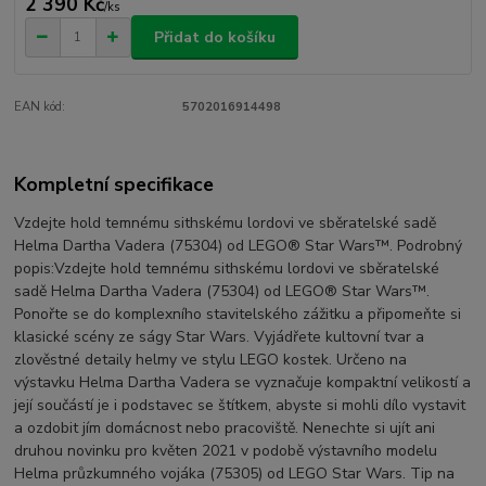
2 390 Kč
/
ks
Přidat do košíku
EAN kód:
5702016914498
Kompletní specifikace
Vzdejte hold temnému sithskému lordovi ve sběratelské sadě
Helma Dartha Vadera (75304) od LEGO® Star Wars™. Podrobný
popis:Vzdejte hold temnému sithskému lordovi ve sběratelské
sadě Helma Dartha Vadera (75304) od LEGO® Star Wars™.
Ponořte se do komplexního stavitelského zážitku a připomeňte si
klasické scény ze ságy Star Wars. Vyjádřete kultovní tvar a
zlověstné detaily helmy ve stylu LEGO kostek. Určeno na
výstavku Helma Dartha Vadera se vyznačuje kompaktní velikostí a
její součástí je i podstavec se štítkem, abyste si mohli dílo vystavit
a ozdobit jím domácnost nebo pracoviště. Nenechte si ujít ani
druhou novinku pro květen 2021 v podobě výstavního modelu
Helma průzkumného vojáka (75305) od LEGO Star Wars. Tip na