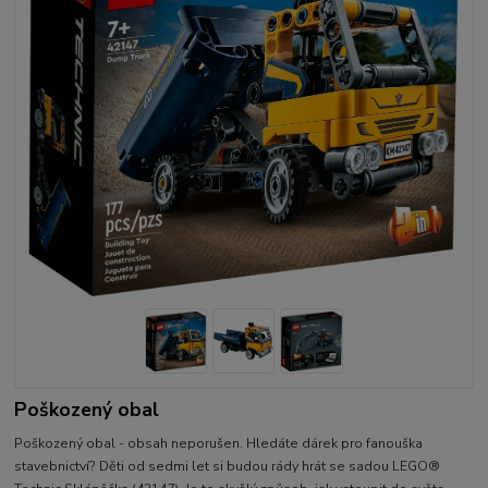
Poškozený obal
Poškozený obal - obsah neporušen. Hledáte dárek pro fanouška
stavebnictví? Děti od sedmi let si budou rády hrát se sadou LEGO®