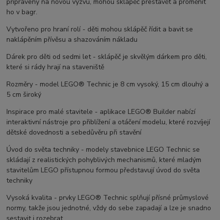
připraveny na novou výzvu, mohou sklápěč přestavět a proměnit
ho v bagr.
Vytvořeno pro hraní rolí - děti mohou sklápěč řídit a bavit se
naklápěním přívěsu a shazováním nákladu
Dárek pro děti od sedmi let - sklápěč je skvělým dárkem pro děti,
které si rády hrají na staveniště
Rozměry - model LEGO® Technic je 8 cm vysoký, 15 cm dlouhý a
5 cm široký
Inspirace pro malé stavitele - aplikace LEGO® Builder nabízí
interaktivní nástroje pro přiblížení a otáčení modelu, které rozvíjejí
dětské dovednosti a sebedůvěru při stavění
Úvod do světa techniky - modely stavebnice LEGO Technic se
skládají z realistických pohyblivých mechanismů, které mladým
stavitelům LEGO přístupnou formou představují úvod do světa
techniky
Vysoká kvalita - prvky LEGO® Technic splňují přísné průmyslové
normy, takže jsou jednotné, vždy do sebe zapadají a lze je snadno
sestavit i rozebrat