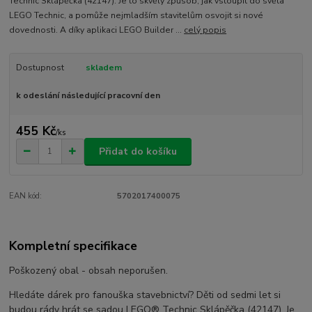
Technic Sklápěčka (42147). Je to skvělý způsob, jak vstoupit do světa
LEGO Technic, a pomůže nejmladším stavitelům osvojit si nové
dovednosti. A díky aplikaci LEGO Builder ...
celý popis
Dostupnost
skladem
k odeslání následující pracovní den
455 Kč
/
ks
Přidat do košíku
EAN kód:
5702017400075
Kompletní specifikace
Poškozený obal - obsah neporušen.
Hledáte dárek pro fanouška stavebnictví? Děti od sedmi let si
budou rády hrát se sadou LEGO® Technic Sklápěčka (42147). Je