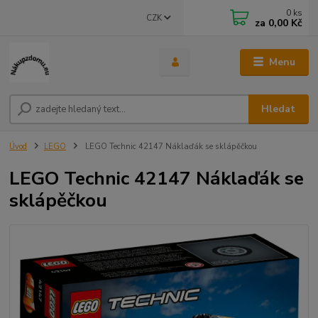
0
ks
CZK
za
0,00 Kč
Menu
Hledat
Úvod
LEGO
LEGO Technic 42147 Náklaďák se sklápěčkou
LEGO Technic 42147 Náklaďák se
sklápěčkou