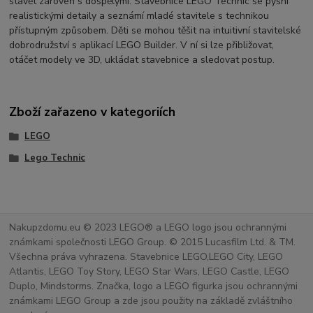
stavět zároveň s dospělými. Stavebnice LEGO Technic se pyšní
realistickými detaily a seznámí mladé stavitele s technikou
přístupným způsobem. Děti se mohou těšit na intuitivní stavitelské
dobrodružství s aplikací LEGO Builder. V ní si lze přibližovat,
otáčet modely ve 3D, ukládat stavebnice a sledovat postup.
Zboží zařazeno v kategoriích
LEGO
Lego Technic
Nakupzdomu.eu © 2023 LEGO® a LEGO logo jsou ochrannými
známkami společnosti LEGO Group. © 2015 Lucasfilm Ltd. & TM.
Všechna práva vyhrazena. Stavebnice LEGO,LEGO City, LEGO
Atlantis, LEGO Toy Story, LEGO Star Wars, LEGO Castle, LEGO
Duplo, Mindstorms. Značka, logo a LEGO figurka jsou ochrannými
známkami LEGO Group a zde jsou použity na základě zvláštního