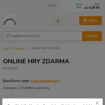
0
ks
CZK
za
0,00 Kč
Menu
Hledat
Úvod
Novinky
ONLINE HRY ZDARMA
ONLINE HRY ZDARMA
28.05.2015
Navštivte web
supergamesy.eu
.
Zahrejte si ZDARMA online hry .