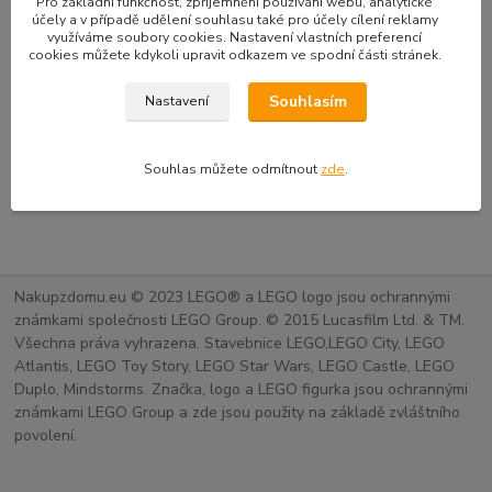
Pro základní funkčnost, zpříjemnění používání webu, analytické
účely a v případě udělení souhlasu také pro účely cílení reklamy
využíváme soubory cookies. Nastavení vlastních preferencí
cookies můžete kdykoli upravit odkazem ve spodní části stránek.
Souhlasím
Nastavení
Souhlas můžete odmítnout
zde
.
Nakupzdomu.eu © 2023 LEGO® a LEGO logo jsou ochrannými
známkami společnosti LEGO Group. © 2015 Lucasfilm Ltd. & TM.
Všechna práva vyhrazena. Stavebnice LEGO,LEGO City, LEGO
Atlantis, LEGO Toy Story, LEGO Star Wars, LEGO Castle, LEGO
Duplo, Mindstorms. Značka, logo a LEGO figurka jsou ochrannými
známkami LEGO Group a zde jsou použity na základě zvláštního
povolení.