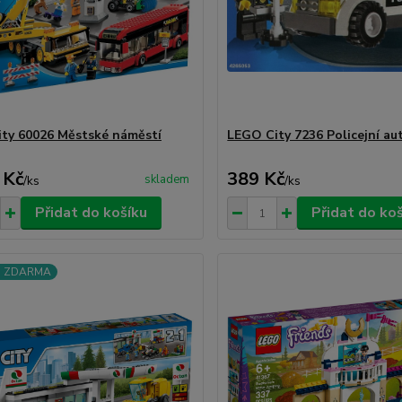
ty 60026 Městské náměstí
LEGO City 7236 Policejní au
 Kč
389 Kč
skladem
/
ks
/
ks
Přidat do košíku
Přidat do ko
a ZDARMA