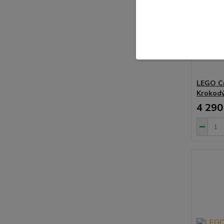
LEGO Cr
Krokodý
4 290