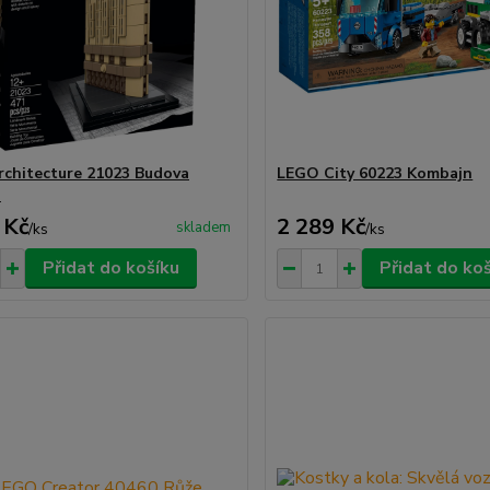
chitecture 21023 Budova
LEGO City 60223 Kombajn
n
 Kč
2 289 Kč
skladem
/
ks
/
ks
Přidat do košíku
Přidat do ko