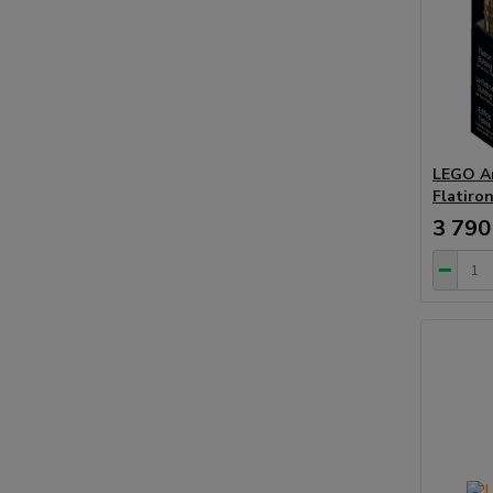
LEGO Ar
Flatiro
3 790