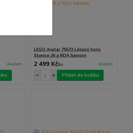
LEGO Avatar 75573 Létající hory:
Stanice 26 a RDA Samson
2 499 Kč
skladem
skladem
/
ks
šíku
Přidat do košíku