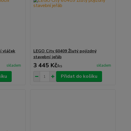
 vláček
LEGO City 60409 Žlutý pojízdný
stavební jeřáb
3 445 Kč
skladem
skladem
/
ks
šíku
Přidat do košíku