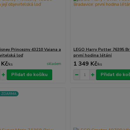
sney Princezny 43210 Vaiana a
LEGO Harry Potter 76395 Br
evitelská loď
první hodina létání
 Kč
1 349 Kč
skladem
/
ks
/
ks
Přidat do košíku
Přidat do ko
a ZDARMA