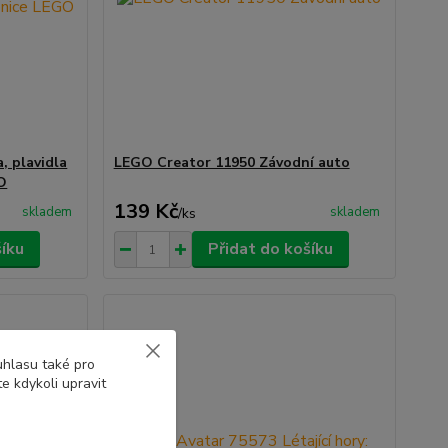
a, plavidla
LEGO Creator 11950 Závodní auto
GO
139 Kč
skladem
skladem
/
ks
šíku
Přidat do košíku
uhlasu také pro
e kdykoli upravit