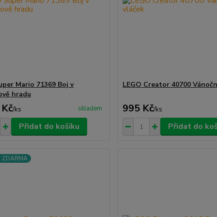
per Mario 71369 Boj v
LEGO Creator 40700 Vánoční
ově hradu
 Kč
995 Kč
skladem
/
ks
/
ks
Přidat do košíku
Přidat do ko
a ZDARMA