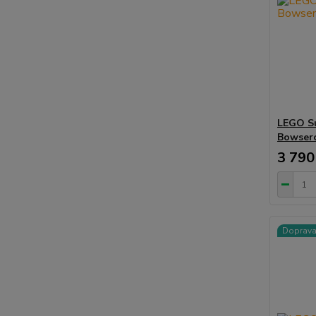
LEGO Su
Bowser
3 790
Doprav