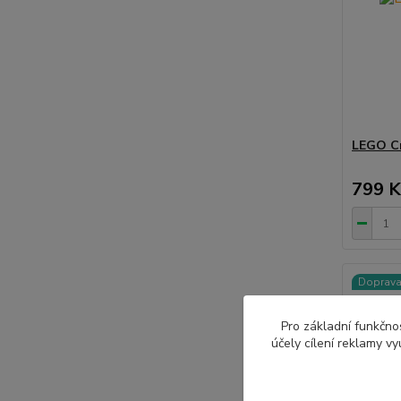
LEGO Cr
799 K
Doprav
Pro základní funkčnos
účely cílení reklamy v