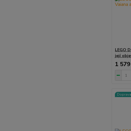
LEGO Di
její obj
1 579
Doprav