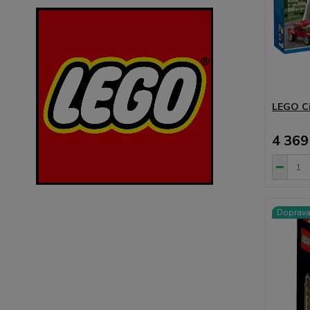
LEGO Ci
4 369
Doprav