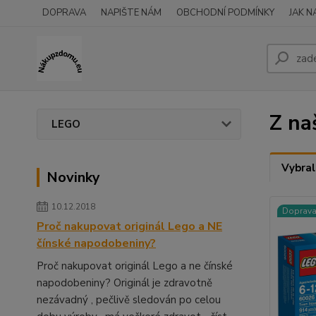
DOPRAVA
NAPIŠTE NÁM
OBCHODNÍ PODMÍNKY
JAK 
Z na
LEGO
Vybral
Novinky
10.12.2018
Doprav
Proč nakupovat originál Lego a NE
čínské napodobeniny?
Proč nakupovat originál Lego a ne čínské
napodobeniny? Originál je zdravotně
nezávadný , pečlivě sledován po celou