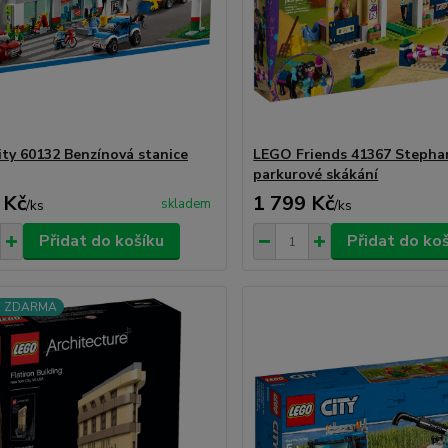
ty 60132 Benzínová stanice
LEGO Friends 41367 Stepha
parkurové skákání
 Kč
1 799 Kč
skladem
/
ks
/
ks
Přidat do košíku
Přidat do ko
a ZDARMA