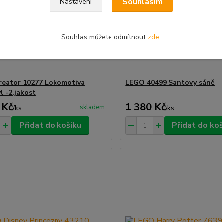
Souhlasím
Nastavení
Souhlas můžete odmítnout
zde
.
eator 10277 Lokomotiva
LEGO 40499 Santovy sáně
l -2.jakost
 Kč
1 380 Kč
skladem
/
ks
/
ks
Přidat do košíku
Přidat do ko