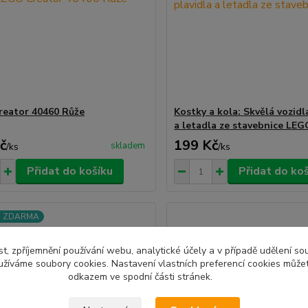
eator 40460 Růže
Kostky a kola: Skvělá vozidl
a letadla ze stavebnice LE
č
199 Kč
skladem
/
ks
/
ks
Přidat do košíku
Přidat do ko
a ZDARMA
t, zpříjemnění používání webu, analytické účely a v případě udělení so
yužíváme soubory cookies. Nastavení vlastních preferencí cookies můžet
odkazem ve spodní části stránek.