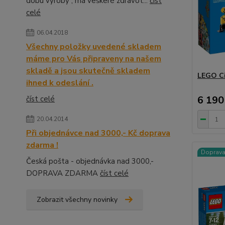
dobu výroby , má veškeré zdravot...
číst
celé
06.04.2018
Všechny položky uvedené skladem
máme pro Vás připraveny na našem
skladě a jsou skutečně skladem
LEGO Ci
ihned k odeslání .
6 190
číst celé
20.04.2014
Při objednávce nad 3000,- Kč doprava
zdarma !
Doprav
Česká pošta - objednávka nad 3000,-
DOPRAVA ZDARMA
číst celé
Zobrazit všechny novinky