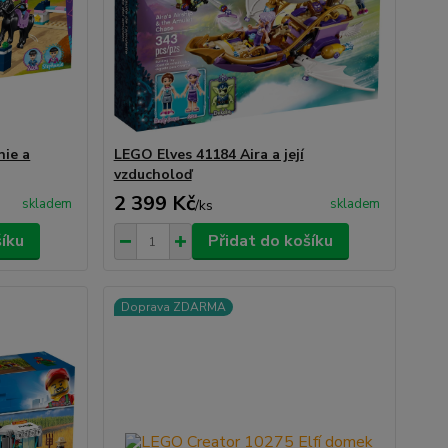
nie a
LEGO Elves 41184 Aira a její
vzducholoď
2 399 Kč
skladem
skladem
/
ks
šíku
Přidat do košíku
Doprava ZDARMA