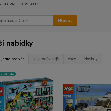
NAKUPOVAT
KONTAKTY
Hledat
ší nabídky
i jsme pro vás
Nejprodávanější
Akce
Novinky
a ZDARMA