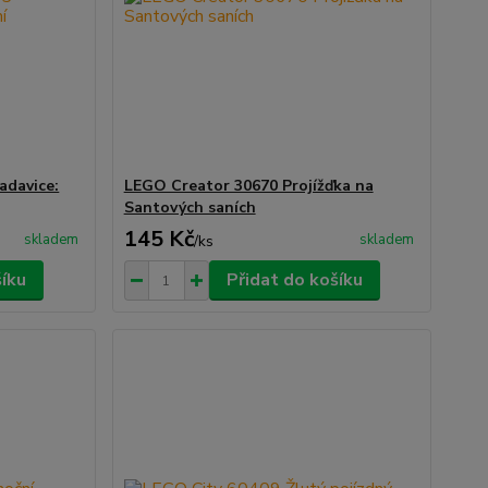
adavice:
LEGO Creator 30670 Projížďka na
Santových saních
145 Kč
skladem
skladem
/
ks
šíku
Přidat do košíku